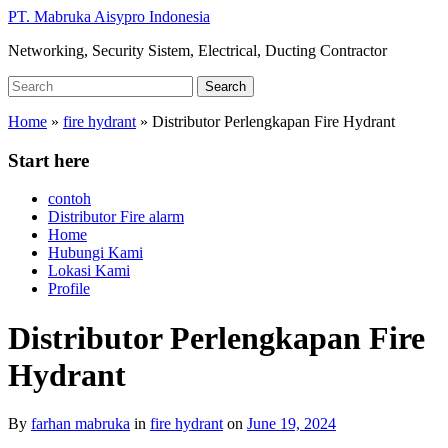
Skip
PT. Mabruka Aisypro Indonesia
to
Networking, Security Sistem, Electrical, Ducting Contractor
main
content
Search
Search
for:
Home
»
fire hydrant
»
Distributor Perlengkapan Fire Hydrant
Start here
contoh
Distributor Fire alarm
Home
Hubungi Kami
Lokasi Kami
Profile
Distributor Perlengkapan Fire
Hydrant
By
farhan mabruka
in
fire hydrant
on
June 19, 2024