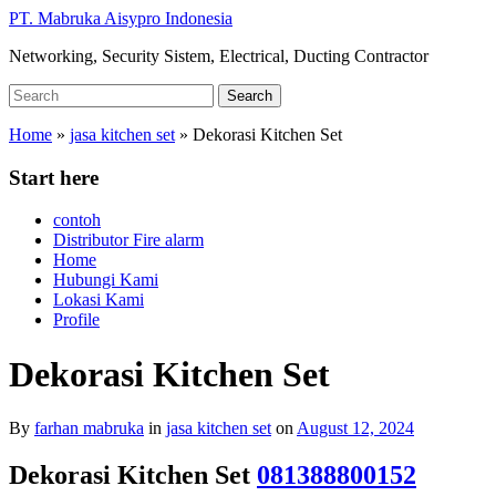
Skip
PT. Mabruka Aisypro Indonesia
to
Networking, Security Sistem, Electrical, Ducting Contractor
main
content
Search
Search
for:
Home
»
jasa kitchen set
»
Dekorasi Kitchen Set
Start here
contoh
Distributor Fire alarm
Home
Hubungi Kami
Lokasi Kami
Profile
Dekorasi Kitchen Set
By
farhan mabruka
in
jasa kitchen set
on
August 12, 2024
Dekorasi Kitchen Set
081388800152