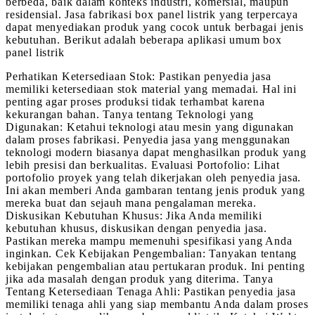
berbeda, baik dalam konteks industri, komersial, maupun
residensial. Jasa fabrikasi box panel listrik yang terpercaya
dapat menyediakan produk yang cocok untuk berbagai jenis
kebutuhan. Berikut adalah beberapa aplikasi umum box
panel listrik
Perhatikan Ketersediaan Stok: Pastikan penyedia jasa
memiliki ketersediaan stok material yang memadai. Hal ini
penting agar proses produksi tidak terhambat karena
kekurangan bahan. Tanya tentang Teknologi yang
Digunakan: Ketahui teknologi atau mesin yang digunakan
dalam proses fabrikasi. Penyedia jasa yang menggunakan
teknologi modern biasanya dapat menghasilkan produk yang
lebih presisi dan berkualitas. Evaluasi Portofolio: Lihat
portofolio proyek yang telah dikerjakan oleh penyedia jasa.
Ini akan memberi Anda gambaran tentang jenis produk yang
mereka buat dan sejauh mana pengalaman mereka.
Diskusikan Kebutuhan Khusus: Jika Anda memiliki
kebutuhan khusus, diskusikan dengan penyedia jasa.
Pastikan mereka mampu memenuhi spesifikasi yang Anda
inginkan. Cek Kebijakan Pengembalian: Tanyakan tentang
kebijakan pengembalian atau pertukaran produk. Ini penting
jika ada masalah dengan produk yang diterima. Tanya
Tentang Ketersediaan Tenaga Ahli: Pastikan penyedia jasa
memiliki tenaga ahli yang siap membantu Anda dalam proses