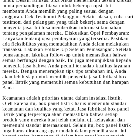
untuk Desain Khusus: Jika Anda memerlukan desain khusus,
minta perbandingan biaya untuk beberapa opsi. Ini
membantu Anda memilih yang paling sesuai dengan
anggaran. Cek Testimoni Pelanggan: Selain ulasan, coba cari
testimoni dari pelanggan yang telah bekerja sama dengan
penyedia jasa. Ini bisa memberikan informasi tambahan
tentang pengalaman mereka. Diskusikan Opsi Pembayaran:
Tanyakan tentang opsi pembayaran yang tersedia. Pastikan
ada fleksibilitas yang memudahkan Anda dalam melakukan
transaksi. Lakukan Follow-Up Setelah Pemasangan: Setelah
pemasangan, lakukan follow-up untuk memastikan bahwa
semua berfungsi dengan baik. Ini juga menunjukkan kepada
penyedia jasa bahwa Anda peduli terhadap kualitas layanan
mereka. Dengan menerapkan tips-tips tambahan ini, Anda
akan lebih siap untuk memilih penyedia jasa fabrikasi box
panel listrik yang memenuhi semua kebutuhan dan harapan
Anda
Keamanan adalah prioritas utama dalam instalasi listrik.
Oleh karena itu, box panel listrik harus memenuhi standar
keamanan dan kualitas yang ketat. Jasa fabrikasi box panel
listrik yang terpercaya akan memastikan bahwa setiap
produk yang mereka buat telah melalui uji kelayakan dan
memenuhi standar internasional. Selain itu, box panel listrik
juga harus dirancang agar mudah dalam pemeliharaan. Ini