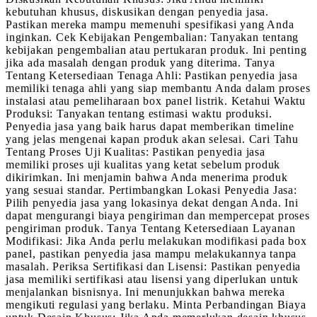
kebutuhan khusus, diskusikan dengan penyedia jasa.
Pastikan mereka mampu memenuhi spesifikasi yang Anda
inginkan. Cek Kebijakan Pengembalian: Tanyakan tentang
kebijakan pengembalian atau pertukaran produk. Ini penting
jika ada masalah dengan produk yang diterima. Tanya
Tentang Ketersediaan Tenaga Ahli: Pastikan penyedia jasa
memiliki tenaga ahli yang siap membantu Anda dalam proses
instalasi atau pemeliharaan box panel listrik. Ketahui Waktu
Produksi: Tanyakan tentang estimasi waktu produksi.
Penyedia jasa yang baik harus dapat memberikan timeline
yang jelas mengenai kapan produk akan selesai. Cari Tahu
Tentang Proses Uji Kualitas: Pastikan penyedia jasa
memiliki proses uji kualitas yang ketat sebelum produk
dikirimkan. Ini menjamin bahwa Anda menerima produk
yang sesuai standar. Pertimbangkan Lokasi Penyedia Jasa:
Pilih penyedia jasa yang lokasinya dekat dengan Anda. Ini
dapat mengurangi biaya pengiriman dan mempercepat proses
pengiriman produk. Tanya Tentang Ketersediaan Layanan
Modifikasi: Jika Anda perlu melakukan modifikasi pada box
panel, pastikan penyedia jasa mampu melakukannya tanpa
masalah. Periksa Sertifikasi dan Lisensi: Pastikan penyedia
jasa memiliki sertifikasi atau lisensi yang diperlukan untuk
menjalankan bisnisnya. Ini menunjukkan bahwa mereka
mengikuti regulasi yang berlaku. Minta Perbandingan Biaya