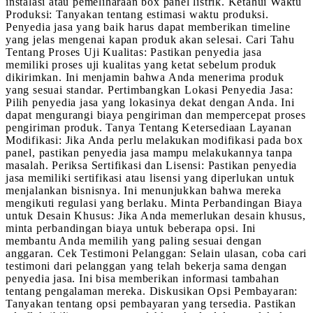
instalasi atau pemeliharaan box panel listrik. Ketahui Waktu
Produksi: Tanyakan tentang estimasi waktu produksi.
Penyedia jasa yang baik harus dapat memberikan timeline
yang jelas mengenai kapan produk akan selesai. Cari Tahu
Tentang Proses Uji Kualitas: Pastikan penyedia jasa
memiliki proses uji kualitas yang ketat sebelum produk
dikirimkan. Ini menjamin bahwa Anda menerima produk
yang sesuai standar. Pertimbangkan Lokasi Penyedia Jasa:
Pilih penyedia jasa yang lokasinya dekat dengan Anda. Ini
dapat mengurangi biaya pengiriman dan mempercepat proses
pengiriman produk. Tanya Tentang Ketersediaan Layanan
Modifikasi: Jika Anda perlu melakukan modifikasi pada box
panel, pastikan penyedia jasa mampu melakukannya tanpa
masalah. Periksa Sertifikasi dan Lisensi: Pastikan penyedia
jasa memiliki sertifikasi atau lisensi yang diperlukan untuk
menjalankan bisnisnya. Ini menunjukkan bahwa mereka
mengikuti regulasi yang berlaku. Minta Perbandingan Biaya
untuk Desain Khusus: Jika Anda memerlukan desain khusus,
minta perbandingan biaya untuk beberapa opsi. Ini
membantu Anda memilih yang paling sesuai dengan
anggaran. Cek Testimoni Pelanggan: Selain ulasan, coba cari
testimoni dari pelanggan yang telah bekerja sama dengan
penyedia jasa. Ini bisa memberikan informasi tambahan
tentang pengalaman mereka. Diskusikan Opsi Pembayaran:
Tanyakan tentang opsi pembayaran yang tersedia. Pastikan