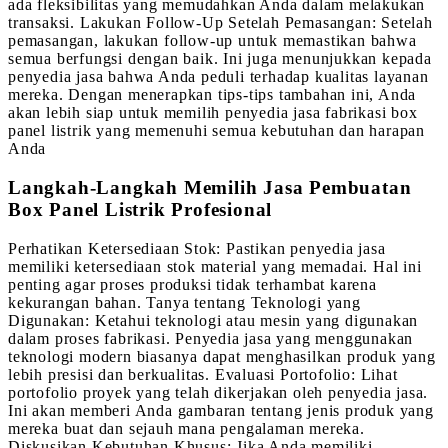
ada fleksibilitas yang memudahkan Anda dalam melakukan
transaksi. Lakukan Follow-Up Setelah Pemasangan: Setelah
pemasangan, lakukan follow-up untuk memastikan bahwa
semua berfungsi dengan baik. Ini juga menunjukkan kepada
penyedia jasa bahwa Anda peduli terhadap kualitas layanan
mereka. Dengan menerapkan tips-tips tambahan ini, Anda
akan lebih siap untuk memilih penyedia jasa fabrikasi box
panel listrik yang memenuhi semua kebutuhan dan harapan
Anda
Langkah-Langkah Memilih Jasa Pembuatan
Box Panel Listrik Profesional
Perhatikan Ketersediaan Stok: Pastikan penyedia jasa
memiliki ketersediaan stok material yang memadai. Hal ini
penting agar proses produksi tidak terhambat karena
kekurangan bahan. Tanya tentang Teknologi yang
Digunakan: Ketahui teknologi atau mesin yang digunakan
dalam proses fabrikasi. Penyedia jasa yang menggunakan
teknologi modern biasanya dapat menghasilkan produk yang
lebih presisi dan berkualitas. Evaluasi Portofolio: Lihat
portofolio proyek yang telah dikerjakan oleh penyedia jasa.
Ini akan memberi Anda gambaran tentang jenis produk yang
mereka buat dan sejauh mana pengalaman mereka.
Diskusikan Kebutuhan Khusus: Jika Anda memiliki