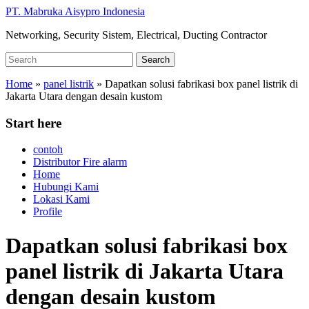
Skip
PT. Mabruka Aisypro Indonesia
to
Networking, Security Sistem, Electrical, Ducting Contractor
main
content
Search
Search
for:
Home
»
panel listrik
»
Dapatkan solusi fabrikasi box panel listrik di
Jakarta Utara dengan desain kustom
Start here
contoh
Distributor Fire alarm
Home
Hubungi Kami
Lokasi Kami
Profile
Dapatkan solusi fabrikasi box
panel listrik di Jakarta Utara
dengan desain kustom