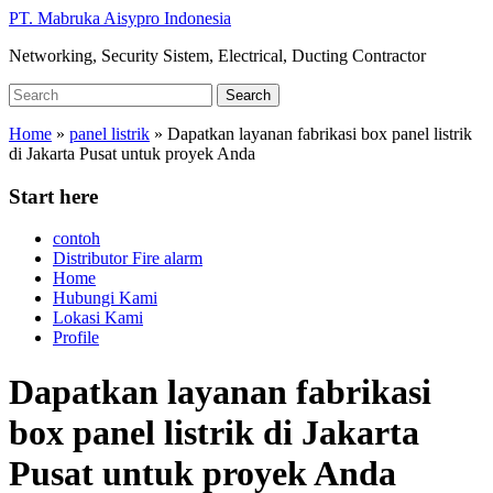
Skip
PT. Mabruka Aisypro Indonesia
to
Networking, Security Sistem, Electrical, Ducting Contractor
main
content
Search
Search
for:
Home
»
panel listrik
»
Dapatkan layanan fabrikasi box panel listrik
di Jakarta Pusat untuk proyek Anda
Start here
contoh
Distributor Fire alarm
Home
Hubungi Kami
Lokasi Kami
Profile
Dapatkan layanan fabrikasi
box panel listrik di Jakarta
Pusat untuk proyek Anda