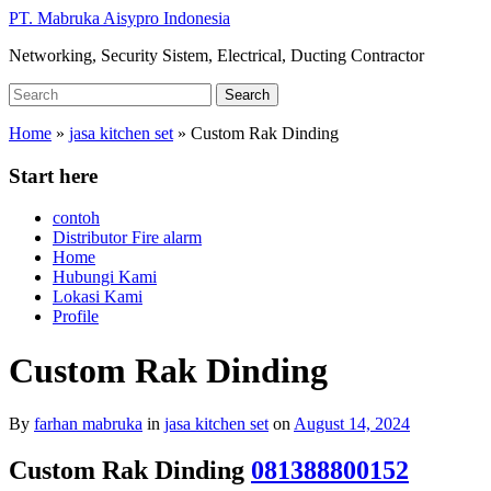
Skip
PT. Mabruka Aisypro Indonesia
to
Networking, Security Sistem, Electrical, Ducting Contractor
main
content
Search
Search
for:
Home
»
jasa kitchen set
»
Custom Rak Dinding
Start here
contoh
Distributor Fire alarm
Home
Hubungi Kami
Lokasi Kami
Profile
Custom Rak Dinding
By
farhan mabruka
in
jasa kitchen set
on
August 14, 2024
Custom Rak Dinding
081388800152