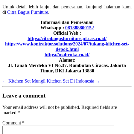
Untuk detail lebih lanjut dan pemesanan, kunjungi halaman kami
di
Citra Bagus Furniture
.
Informasi dan Pemesanan
Whatsapp :
081388800152
Official Web :
https://citrabagusfurniture.pt-cas.co.id/
https://www.kontraktor.solutions/2024/07/tukang-kitchen-set-
depok.html
https://mabruka.co.id/
Alamat:
Jl. Tanah Merdeka VI No.37, Rambutan Ciracas, Jakarta
Timur, DKI Jakarta 13830
←
Kitchen Set Mungil
Kitchen Set Di Indonesia
→
Leave a comment
Your email address will not be published.
Required fields are
marked
*
Comment
*