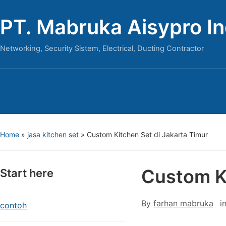
PT. Mabruka Aisypro I
Networking, Security Sistem, Electrical, Ducting Contractor
Home
»
jasa kitchen set
»
Custom Kitchen Set di Jakarta Timur
Custom Ki
Start here
By
farhan mabruka
i
contoh