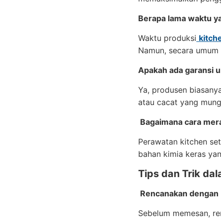
Berapa lama waktu y
Waktu produksi
kitch
Namun, secara umum 
Apakah ada garansi u
Ya, produsen biasany
atau cacat yang mungk
Bagaimana cara mera
Perawatan kitchen se
bahan kimia keras yan
Tips dan Trik d
Rencanakan dengan
Sebelum memesan, ren