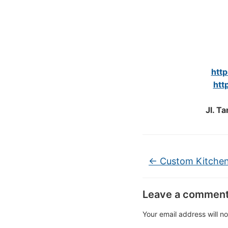
htt
htt
Jl. T
←
Custom Kitchen
Leave a commen
Your email address will n