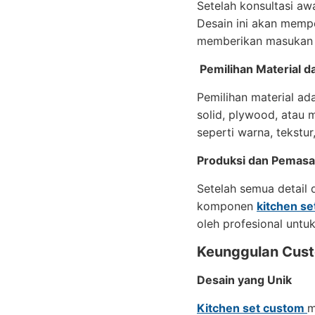
Setelah konsultasi awa
Desain ini akan mempe
memberikan masukan d
Pemilihan Material da
Pemilihan material ad
solid, plywood, atau m
seperti warna, tekstur
Produksi dan Pemas
Setelah semua detail 
komponen
kitchen se
oleh profesional untu
Keunggulan Cust
Desain yang Unik
Kitchen set custom
m