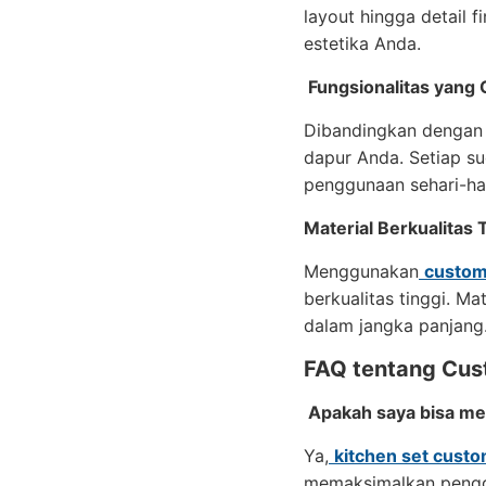
layout hingga detail 
estetika Anda.
Fungsionalitas yang 
Dibandingkan dengan k
dapur Anda. Setiap s
penggunaan sehari-har
Material Berkualitas 
Menggunakan
custom
berkualitas tinggi. Ma
dalam jangka panjang
FAQ tentang Cus
Apakah saya bisa me
Ya,
kitchen set cust
memaksimalkan pengg