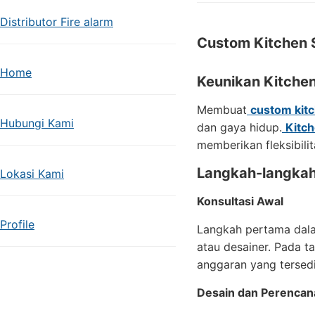
Distributor Fire alarm
Custom Kitchen S
Home
Keunikan Kitche
Membuat
custom kitc
Hubungi Kami
dan gaya hidup.
Kitc
memberikan fleksibilit
Langkah-langkah
Lokasi Kami
Konsultasi Awal
Profile
Langkah pertama da
atau desainer. Pada t
anggaran yang tersedi
Desain dan Perencan