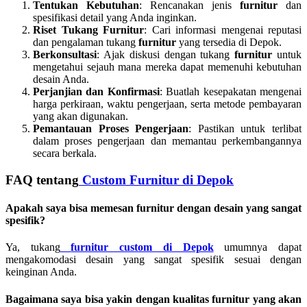
Tentukan Kebutuhan
: Rencanakan jenis
furnitur
dan
spesifikasi detail yang Anda inginkan.
Riset Tukang Furnitur
: Cari informasi mengenai reputasi
dan pengalaman tukang
furnitur
yang tersedia di Depok.
Berkonsultasi
: Ajak diskusi dengan tukang
furnitur
untuk
mengetahui sejauh mana mereka dapat memenuhi kebutuhan
desain Anda.
Perjanjian dan Konfirmasi
: Buatlah kesepakatan mengenai
harga perkiraan, waktu pengerjaan, serta metode pembayaran
yang akan digunakan.
Pemantauan Proses Pengerjaan
: Pastikan untuk terlibat
dalam proses pengerjaan dan memantau perkembangannya
secara berkala.
FAQ tentang
Custom Furnitur di Depok
Apakah saya bisa memesan furnitur dengan desain yang sangat
spesifik?
Ya, tukang
furnitur custom di Depok
umumnya dapat
mengakomodasi desain yang sangat spesifik sesuai dengan
keinginan Anda.
Bagaimana saya bisa yakin dengan kualitas furnitur yang akan