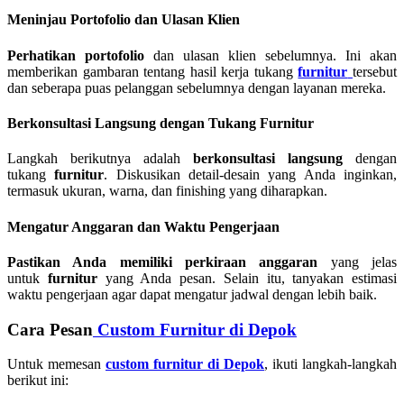
Meninjau Portofolio dan Ulasan Klien
Perhatikan portofolio
dan ulasan klien sebelumnya. Ini akan
memberikan gambaran tentang hasil kerja tukang
furnitur
tersebut
dan seberapa puas pelanggan sebelumnya dengan layanan mereka.
Berkonsultasi Langsung dengan Tukang Furnitur
Langkah berikutnya adalah
berkonsultasi langsung
dengan
tukang
furnitur
. Diskusikan detail-desain yang Anda inginkan,
termasuk ukuran, warna, dan finishing yang diharapkan.
Mengatur Anggaran dan Waktu Pengerjaan
Pastikan Anda memiliki perkiraan anggaran
yang jelas
untuk
furnitur
yang Anda pesan. Selain itu, tanyakan estimasi
waktu pengerjaan agar dapat mengatur jadwal dengan lebih baik.
Cara Pesan
Custom Furnitur di Depok
Untuk memesan
custom furnitur di Depok
, ikuti langkah-langkah
berikut ini: