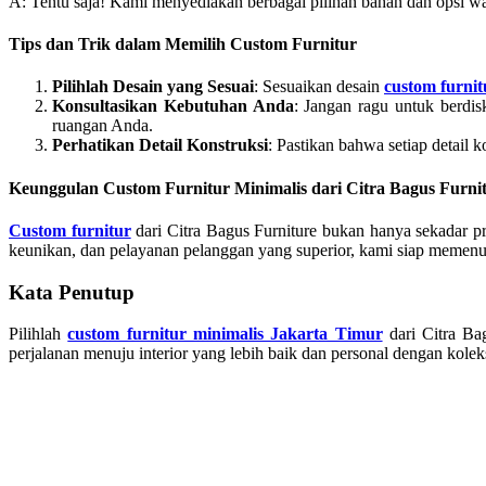
A: Tentu saja! Kami menyediakan berbagai pilihan bahan dan opsi wa
Tips dan Trik dalam Memilih Custom Furnitur
Pilihlah Desain yang Sesuai
: Sesuaikan desain
custom furnit
Konsultasikan Kebutuhan Anda
: Jangan ragu untuk berdi
ruangan Anda.
Perhatikan Detail Konstruksi
: Pastikan bahwa setiap detail 
Keunggulan Custom Furnitur Minimalis dari Citra Bagus Furni
Custom furnitur
dari Citra Bagus Furniture bukan hanya sekadar pr
keunikan, dan pelayanan pelanggan yang superior, kami siap memenu
Kata Penutup
Pilihlah
custom furnitur minimalis Jakarta Timur
dari Citra Ba
perjalanan menuju interior yang lebih baik dan personal dengan kole