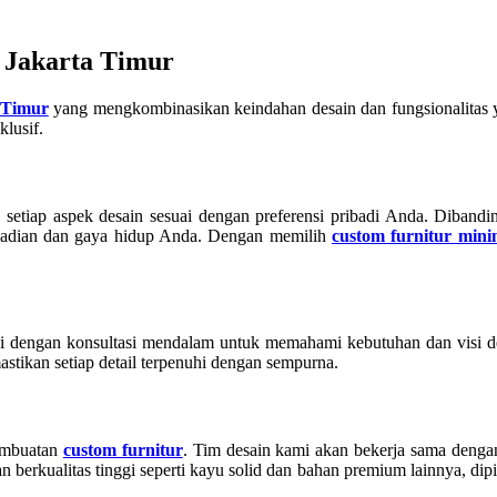
 Jakarta Timur
a Timur
yang mengkombinasikan keindahan desain dan fungsionalitas yan
lusif.
tiap aspek desain sesuai dengan preferensi pribadi Anda. Dibandin
badian dan gaya hidup Anda. Dengan memilih
custom furnitur mini
ulai dengan konsultasi mendalam untuk memahami kebutuhan dan visi
stikan setiap detail terpenuhi dengan sempurna.
pembuatan
custom furnitur
. Tim desain kami akan bekerja sama den
rkualitas tinggi seperti kayu solid dan bahan premium lainnya, dipil