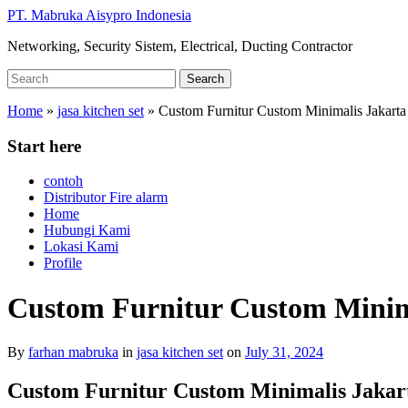
Skip
PT. Mabruka Aisypro Indonesia
to
Networking, Security Sistem, Electrical, Ducting Contractor
main
content
Search
Search
for:
Home
»
jasa kitchen set
»
Custom Furnitur Custom Minimalis Jakart
Start here
contoh
Distributor Fire alarm
Home
Hubungi Kami
Lokasi Kami
Profile
Custom Furnitur Custom Minim
By
farhan mabruka
in
jasa kitchen set
on
July 31, 2024
Custom Furnitur Custom Minimalis Jaka