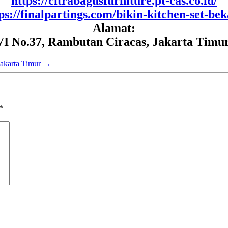
https://citrabagusfurniture.pt-cas.co.id/
ps://finalpartings.com/bikin-kitchen-set-bek
Alamat:
VI No.37, Rambutan Ciracas, Jakarta Timur
Jakarta Timur
→
*