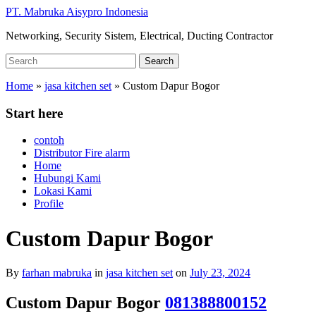
Skip
PT. Mabruka Aisypro Indonesia
to
Networking, Security Sistem, Electrical, Ducting Contractor
main
content
Search
Search
for:
Home
»
jasa kitchen set
»
Custom Dapur Bogor
Start here
contoh
Distributor Fire alarm
Home
Hubungi Kami
Lokasi Kami
Profile
Custom Dapur Bogor
By
farhan mabruka
in
jasa kitchen set
on
July 23, 2024
Custom Dapur Bogor
081388800152