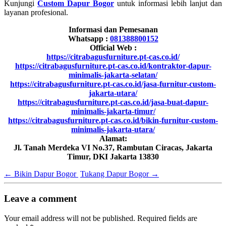
Kunjungi
Custom Dapur Bogor
untuk informasi lebih lanjut dan
layanan profesional.
Informasi dan Pemesanan
Whatsapp :
081388800152
Official Web :
https://citrabagusfurniture.pt-cas.co.id/
https://citrabagusfurniture.pt-cas.co.id/kontraktor-dapur-
minimalis-jakarta-selatan/
https://citrabagusfurniture.pt-cas.co.id/jasa-furnitur-custom-
jakarta-utara/
https://citrabagusfurniture.pt-cas.co.id/jasa-buat-dapur-
minimalis-jakarta-timur/
https://citrabagusfurniture.pt-cas.co.id/bikin-furnitur-custom-
minimalis-jakarta-utara/
Alamat:
Jl. Tanah Merdeka VI No.37, Rambutan Ciracas, Jakarta
Timur, DKI Jakarta 13830
←
Bikin Dapur Bogor
Tukang Dapur Bogor
→
Leave a comment
Your email address will not be published.
Required fields are