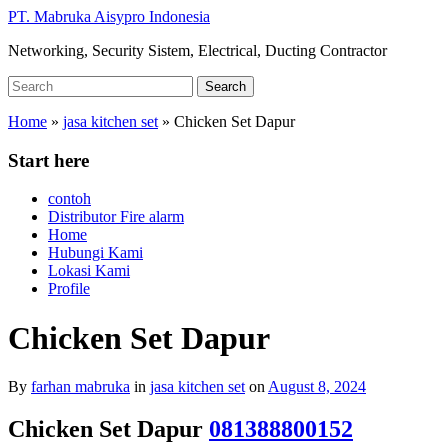
Skip
PT. Mabruka Aisypro Indonesia
to
Networking, Security Sistem, Electrical, Ducting Contractor
main
content
Search
Search
for:
Home
»
jasa kitchen set
»
Chicken Set Dapur
Start here
contoh
Distributor Fire alarm
Home
Hubungi Kami
Lokasi Kami
Profile
Chicken Set Dapur
By
farhan mabruka
in
jasa kitchen set
on
August 8, 2024
Chicken Set Dapur
081388800152