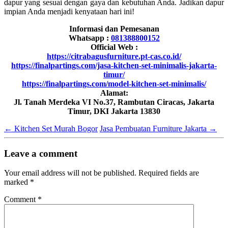
dapur yang sesuai dengan gaya dan kebutuhan Anda. Jadikan dapur
impian Anda menjadi kenyataan hari ini!
Informasi dan Pemesanan
Whatsapp :
081388800152
Official Web :
https://citrabagusfurniture.pt-cas.co.id/
https://finalpartings.com/jasa-kitchen-set-minimalis-jakarta-
timur/
https://finalpartings.com/model-kitchen-set-minimalis/
Alamat:
Jl. Tanah Merdeka VI No.37, Rambutan Ciracas, Jakarta
Timur, DKI Jakarta 13830
←
Kitchen Set Murah Bogor
Jasa Pembuatan Furniture Jakarta
→
Leave a comment
Your email address will not be published.
Required fields are
marked
*
Comment
*