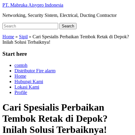
Skip
PT. Mabruka Aisypro Indonesia
to
Networking, Security Sistem, Electrical, Ducting Contractor
main
content
Search
Search
for:
Home
»
Sipil
»
Cari Spesialis Perbaikan Tembok Retak di Depok?
Inilah Solusi Terbaiknya!
Start here
contoh
Distributor Fire alarm
Home
Hubungi Kami
Lokasi Kami
Profile
Cari Spesialis Perbaikan
Tembok Retak di Depok?
Inilah Solusi Terbaiknya!