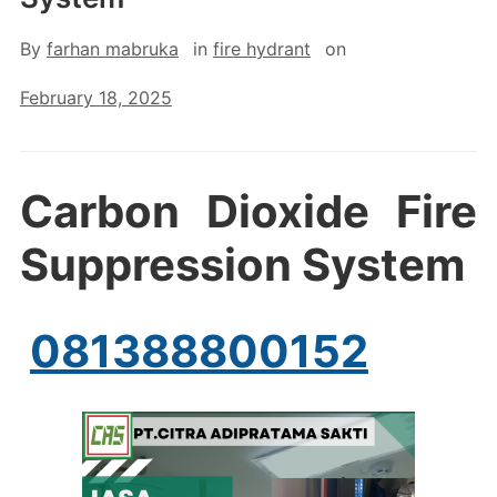
By
farhan mabruka
in
fire hydrant
on
February 18, 2025
Carbon Dioxide Fire
Suppression System
081388800152