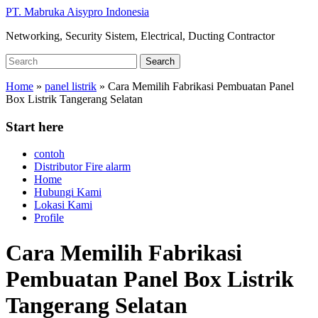
Skip
PT. Mabruka Aisypro Indonesia
to
Networking, Security Sistem, Electrical, Ducting Contractor
main
content
Search
Search
for:
Home
»
panel listrik
»
Cara Memilih Fabrikasi Pembuatan Panel
Box Listrik Tangerang Selatan
Start here
contoh
Distributor Fire alarm
Home
Hubungi Kami
Lokasi Kami
Profile
Cara Memilih Fabrikasi
Pembuatan Panel Box Listrik
Tangerang Selatan