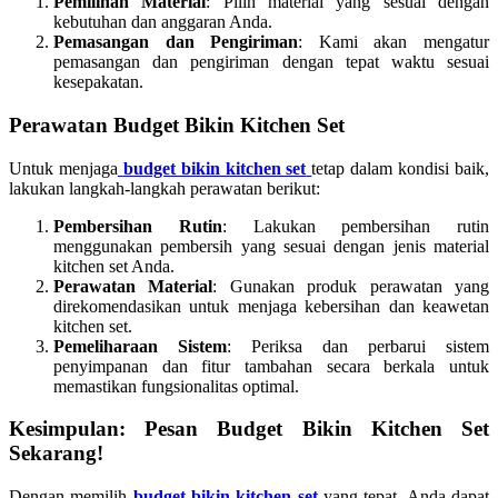
Pemilihan Material
: Pilih material yang sesuai dengan
kebutuhan dan anggaran Anda.
Pemasangan dan Pengiriman
: Kami akan mengatur
pemasangan dan pengiriman dengan tepat waktu sesuai
kesepakatan.
Perawatan Budget Bikin Kitchen Set
Untuk menjaga
budget bikin kitchen set
tetap dalam kondisi baik,
lakukan langkah-langkah perawatan berikut:
Pembersihan Rutin
: Lakukan pembersihan rutin
menggunakan pembersih yang sesuai dengan jenis material
kitchen set Anda.
Perawatan Material
: Gunakan produk perawatan yang
direkomendasikan untuk menjaga kebersihan dan keawetan
kitchen set.
Pemeliharaan Sistem
: Periksa dan perbarui sistem
penyimpanan dan fitur tambahan secara berkala untuk
memastikan fungsionalitas optimal.
Kesimpulan: Pesan Budget Bikin Kitchen Set
Sekarang!
Dengan memilih
budget bikin kitchen set
yang tepat, Anda dapat