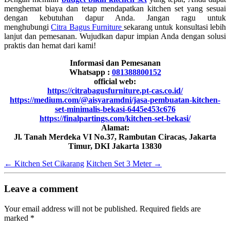
menghemat biaya dan tetap mendapatkan kitchen set yang sesuai
dengan kebutuhan dapur Anda. Jangan ragu untuk
menghubungi
Citra Bagus Furniture
sekarang untuk konsultasi lebih
lanjut dan pemesanan. Wujudkan dapur impian Anda dengan solusi
praktis dan hemat dari kami!
Informasi dan Pemesanan
Whatsapp :
081388800152
official web:
https://citrabagusfurniture.pt-cas.co.id/
https://medium.com/@aisyaramdni/jasa-pembuatan-kitchen-
set-minimalis-bekasi-6445e453c676
https://finalpartings.com/kitchen-set-bekasi/
Alamat:
Jl. Tanah Merdeka VI No.37, Rambutan Ciracas, Jakarta
Timur, DKI Jakarta 13830
←
Kitchen Set Cikarang
Kitchen Set 3 Meter
→
Leave a comment
Your email address will not be published.
Required fields are
marked
*