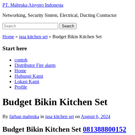
Skip
PT. Mabruka Aisypro Indonesia
to
Networking, Security Sistem, Electrical, Ducting Contractor
main
content
Search
Search
for:
Home
»
jasa kitchen set
»
Budget Bikin Kitchen Set
Start here
contoh
Distributor Fire alarm
Home
Hubungi Kami
Lokasi Kami
Profile
Budget Bikin Kitchen Set
By
farhan mabruka
in
jasa kitchen set
on
August 6, 2024
Budget Bikin Kitchen Set
081388800152