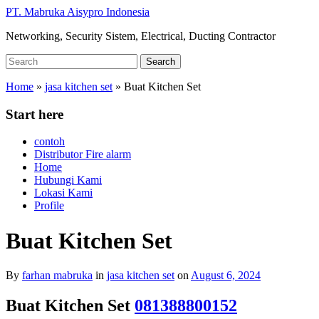
Skip
PT. Mabruka Aisypro Indonesia
to
Networking, Security Sistem, Electrical, Ducting Contractor
main
content
Search
Search
for:
Home
»
jasa kitchen set
»
Buat Kitchen Set
Start here
contoh
Distributor Fire alarm
Home
Hubungi Kami
Lokasi Kami
Profile
Buat Kitchen Set
By
farhan mabruka
in
jasa kitchen set
on
August 6, 2024
Buat Kitchen Set
081388800152