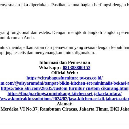
penyesuaian jika diperlukan. Pastikan semua bagian berfungsi dengan 
yang fungsional dan estetis. Dengan mengikuti langkah-langkah peren
 untuk rumah Anda.
ntuk mendapatkan saran dan penawaran yang sesuai dengan kebutuha
tapi juga estetis dan menyenangkan untuk digunakan.
Informasi dan Pemesanan
Whatsapp :
081388800152
Official Web :
https://citrabagusfurniture.pt-cas.co.id/
um.com/@aisyaramdni/tempat-bikin-kitchen-set-minimalis-bekasi
https://toko-abi.com/28635/custom-furnitur-custom-cikarang.html
https://finalpartings.com/tukang-kitchen-set-jakarta-utara/
//www.kontraktor.solutions/2024/02/jasa-kitchen-set-di-jakarta-uta
Alamat:
h Merdeka VI No.37, Rambutan Ciracas, Jakarta Timur, DKI Jaka