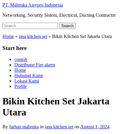
Skip
PT. Mabruka Aisypro Indonesia
to
Networking, Security Sistem, Electrical, Ducting Contractor
main
content
Search
Search
for:
Home
»
jasa kitchen set
»
Bikin Kitchen Set Jakarta Utara
Start here
contoh
Distributor Fire alarm
Home
Hubungi Kami
Lokasi Kami
Profile
Bikin Kitchen Set Jakarta
Utara
By
farhan mabruka
in
jasa kitchen set
on
August 1, 2024