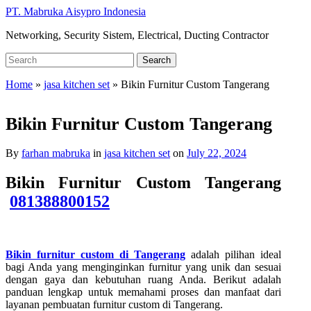
Skip
PT. Mabruka Aisypro Indonesia
to
Networking, Security Sistem, Electrical, Ducting Contractor
main
content
Search
Search
for:
Home
»
jasa kitchen set
»
Bikin Furnitur Custom Tangerang
Bikin Furnitur Custom Tangerang
By
farhan mabruka
in
jasa kitchen set
on
July 22, 2024
Bikin Furnitur Custom Tangerang
081388800152
Bikin furnitur custom di Tangerang
adalah pilihan ideal
bagi Anda yang menginginkan furnitur yang unik dan sesuai
dengan gaya dan kebutuhan ruang Anda. Berikut adalah
panduan lengkap untuk memahami proses dan manfaat dari
layanan pembuatan furnitur custom di Tangerang.