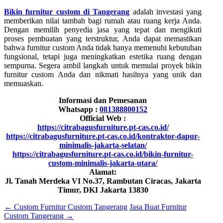
Bikin furnitur custom di Tangerang
adalah investasi yang
memberikan nilai tambah bagi rumah atau ruang kerja Anda.
Dengan memilih penyedia jasa yang tepat dan mengikuti
proses pembuatan yang terstruktur, Anda dapat memastikan
bahwa furnitur custom Anda tidak hanya memenuhi kebutuhan
fungsional, tetapi juga meningkatkan estetika ruang dengan
sempurna. Segera ambil langkah untuk memulai proyek bikin
furnitur custom Anda dan nikmati hasilnya yang unik dan
memuaskan.
Informasi dan Pemesanan
Whatsapp :
081388800152
Official Web :
https://citrabagusfurniture.pt-cas.co.id/
https://citrabagusfurniture.pt-cas.co.id/kontraktor-dapur-
minimalis-jakarta-selatan/
https://citrabagusfurniture.pt-cas.co.id/bikin-furnitur-
custom-minimalis-jakarta-utara/
Alamat:
Jl. Tanah Merdeka VI No.37, Rambutan Ciracas, Jakarta
Timur, DKI Jakarta 13830
←
Custom Furnitur Custom Tangerang
Jasa Buat Furnitur
Custom Tangerang
→