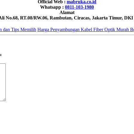
Official Web :
mabruka.co.id
Whatsapp :
0811-103-1980
Alamat
 Ali No.68, RT.08/RW.06, Rambutan, Ciracas, Jakarta Timur, DKI
n dan Tips Memilih
Harga Penyambungan Kabel Fiber Optik Murah B
*