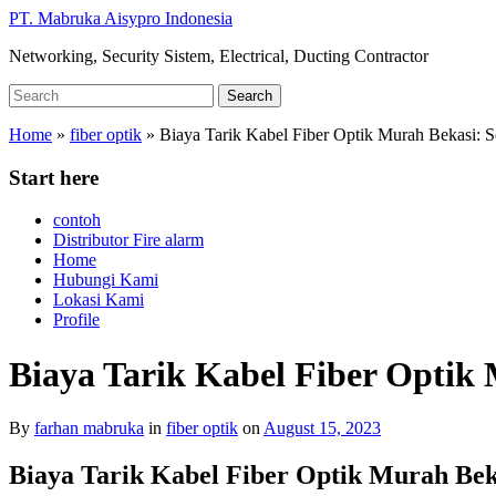
Skip
PT. Mabruka Aisypro Indonesia
to
Networking, Security Sistem, Electrical, Ducting Contractor
main
content
Search
Search
for:
Home
»
fiber optik
»
Biaya Tarik Kabel Fiber Optik Murah Bekasi: S
Start here
contoh
Distributor Fire alarm
Home
Hubungi Kami
Lokasi Kami
Profile
Biaya Tarik Kabel Fiber Optik 
By
farhan mabruka
in
fiber optik
on
August 15, 2023
Biaya Tarik Kabel Fiber Optik Murah Beka