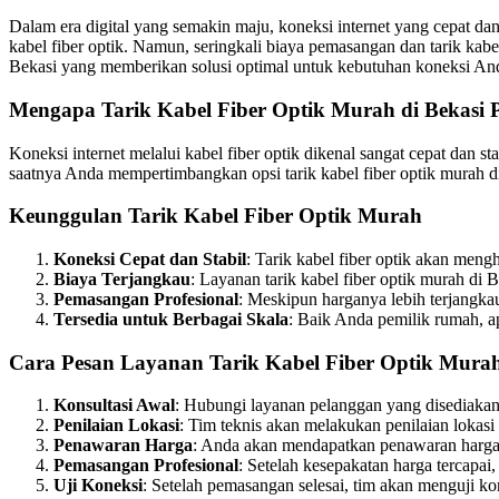
Dalam era digital yang semakin maju, koneksi internet yang cepat d
kabel fiber optik. Namun, seringkali biaya pemasangan dan tarik kab
Bekasi yang memberikan solusi optimal untuk kebutuhan koneksi An
Mengapa Tarik Kabel Fiber Optik Murah di Bekasi 
Koneksi internet melalui kabel fiber optik dikenal sangat cepat dan 
saatnya Anda mempertimbangkan opsi tarik kabel fiber optik murah d
Keunggulan Tarik Kabel Fiber Optik Murah
Koneksi Cepat dan Stabil
: Tarik kabel fiber optik akan men
Biaya Terjangkau
: Layanan tarik kabel fiber optik murah d
Pemasangan Profesional
: Meskipun harganya lebih terjangka
Tersedia untuk Berbagai Skala
: Baik Anda pemilik rumah, ap
Cara Pesan Layanan Tarik Kabel Fiber Optik Murah
Konsultasi Awal
: Hubungi layanan pelanggan yang disediakan 
Penilaian Lokasi
: Tim teknis akan melakukan penilaian lokas
Penawaran Harga
: Anda akan mendapatkan penawaran harga 
Pemasangan Profesional
: Setelah kesepakatan harga tercapai
Uji Koneksi
: Setelah pemasangan selesai, tim akan menguji k