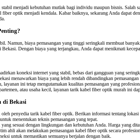
an stabil menjadi kebutuhan mutlak bagi individu maupun bisnis. Sala
el fiber optik menjadi kendala. Kabar baiknya, sekarang Anda dapat d
da.
Penting?
stabil. Namun, biaya pemasangan yang tinggi seringkali membuat banyak 
i Bekasi. Dengan biaya yang terjangkau, Anda dapat menikmati kecepat
ghadirkan koneksi internet yang stabil, bebas dari gangguan yang seri
i Bekasi menawarkan biaya yang lebih rendah dibandingkan pemasangan
u, layanan ini tetap mengutamakan kualitas pemasangan yang profesiona
artemen, atau usaha kecil, layanan tarik kabel fiber optik murah ini d
 di Bekasi
oleh penyedia tarik kabel fiber optik. Berikan informasi tentang lokas
i untuk menentukan teknis pemasangan yang tepat.
yang sesuai dengan lingkungan dan kebutuhan Anda. Harga yang ditawa
, tim ahli akan melakukan pemasangan kabel fiber optik secara profesion
oneksi untuk memastikan semuanya berjalan dengan baik.