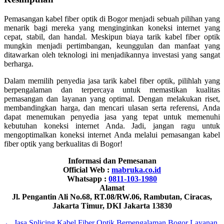
Pemasangan kabel fiber optik di Bogor menjadi sebuah pilihan yang
menarik bagi mereka yang menginginkan koneksi internet yang
cepat, stabil, dan handal. Meskipun biaya tarik kabel fiber optik
mungkin menjadi pertimbangan, keunggulan dan manfaat yang
ditawarkan oleh teknologi ini menjadikannya investasi yang sangat
berharga.
Dalam memilih penyedia jasa tarik kabel fiber optik, pilihlah yang
berpengalaman dan terpercaya untuk memastikan kualitas
pemasangan dan layanan yang optimal. Dengan melakukan riset,
membandingkan harga, dan mencari ulasan serta referensi, Anda
dapat menemukan penyedia jasa yang tepat untuk memenuhi
kebutuhan koneksi internet Anda. Jadi, jangan ragu untuk
mengoptimalkan koneksi internet Anda melalui pemasangan kabel
fiber optik yang berkualitas di Bogor!
Informasi dan Pemesanan
Official Web :
mabruka.co.id
Whatsapp :
0811-103-1980
Alamat
Jl. Pengantin Ali No.68, RT.08/RW.06, Rambutan, Ciracas,
Jakarta Timur, DKI Jakarta 13830
←
Jasa Splicing Kabel Fiber Optik Berpengalaman Bogor
Layanan