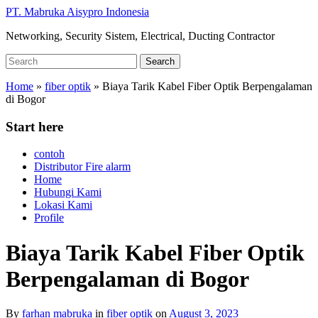
Skip
PT. Mabruka Aisypro Indonesia
to
Networking, Security Sistem, Electrical, Ducting Contractor
main
content
Search
Search
for:
Home
»
fiber optik
»
Biaya Tarik Kabel Fiber Optik Berpengalaman
di Bogor
Start here
contoh
Distributor Fire alarm
Home
Hubungi Kami
Lokasi Kami
Profile
Biaya Tarik Kabel Fiber Optik
Berpengalaman di Bogor
By
farhan mabruka
in
fiber optik
on
August 3, 2023