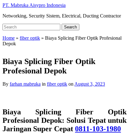
Skip
PT. Mabruka Aisypro Indonesia
to
Networking, Security Sistem, Electrical, Ducting Contractor
main
content
Search
Search
for:
Home
»
fiber optik
»
Biaya Splicing Fiber Optik Profesional
Depok
Biaya Splicing Fiber Optik
Profesional Depok
By
farhan mabruka
in
fiber optik
on
August 3, 2023
Biaya Splicing Fiber Optik
Profesional Depok: Solusi Tepat untuk
Jaringan Super Cepat
0811-103-1980