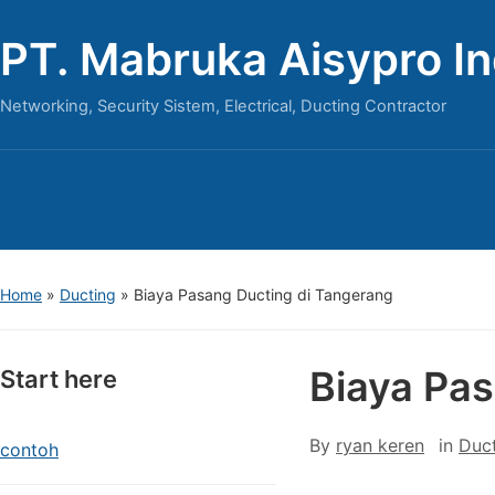
PT. Mabruka Aisypro I
Networking, Security Sistem, Electrical, Ducting Contractor
Home
»
Ducting
»
Biaya Pasang Ducting di Tangerang
Biaya Pa
Start here
By
ryan keren
in
Duc
contoh