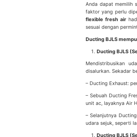
Anda dapat memilih s
faktor yang perlu d
flexible fresh air
had
sesuai dengan permin
Ducting BJLS mempun
Ducting BJLS (Se
Mendistribusikan u
disalurkan. Sekadar b
– Ducting Exhaust: pe
– Sebuah Ducting Fres
unit ac, layaknya Air 
– Selanjutnya Ductin
udara sejuk, seperti la
Ducting BJLS (Se