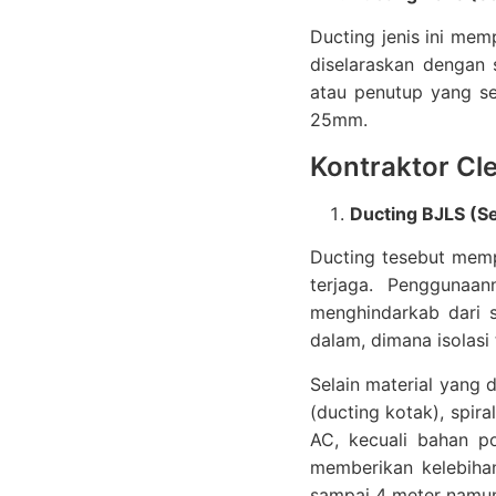
Ducting jenis ini mem
diselaraskan dengan 
atau penutup yang s
25mm.
Kontraktor Cl
Ducting BJLS (Se
Ducting tesebut memp
terjaga. Penggunaan
menghindarkab dari s
dalam, dimana isolasi
Selain material yang
(ducting kotak), spir
AC, kecuali bahan po
memberikan kelebihan
sampai 4 meter namun