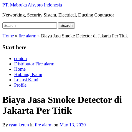
Skip
PT. Mabruka Aisypro Indonesia
to
Networking, Security Sistem, Electrical, Ducting Contractor
main
content
Search
Search
for:
Home
»
fire alarm
»
Biaya Jasa Smoke Detector di Jakarta Per Titik
Start here
contoh
Distributor Fire alarm
Home
Hubungi Kami
Lokasi Kami
Profile
Biaya Jasa Smoke Detector di
Jakarta Per Titik
By
ryan keren
in
fire alarm
on
May 13, 2020