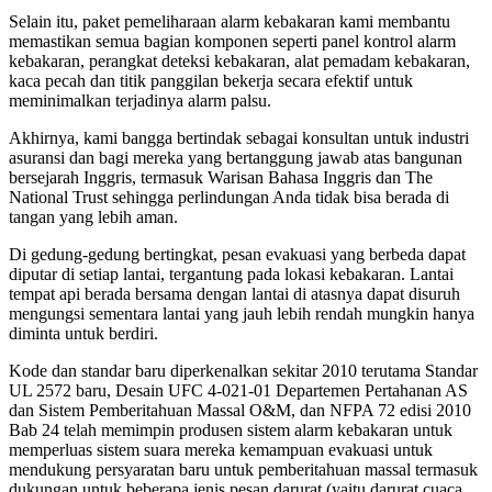
Selain itu, paket pemeliharaan alarm kebakaran kami membantu
memastikan semua bagian komponen seperti panel kontrol alarm
kebakaran, perangkat deteksi kebakaran, alat pemadam kebakaran,
kaca pecah dan titik panggilan bekerja secara efektif untuk
meminimalkan terjadinya alarm palsu.
Akhirnya, kami bangga bertindak sebagai konsultan untuk industri
asuransi dan bagi mereka yang bertanggung jawab atas bangunan
bersejarah Inggris, termasuk Warisan Bahasa Inggris dan The
National Trust sehingga perlindungan Anda tidak bisa berada di
tangan yang lebih aman.
Di gedung-gedung bertingkat, pesan evakuasi yang berbeda dapat
diputar di setiap lantai, tergantung pada lokasi kebakaran. Lantai
tempat api berada bersama dengan lantai di atasnya dapat disuruh
mengungsi sementara lantai yang jauh lebih rendah mungkin hanya
diminta untuk berdiri.
Kode dan standar baru diperkenalkan sekitar 2010 terutama Standar
UL 2572 baru, Desain UFC 4-021-01 Departemen Pertahanan AS
dan Sistem Pemberitahuan Massal O&M, dan NFPA 72 edisi 2010
Bab 24 telah memimpin produsen sistem alarm kebakaran untuk
memperluas sistem suara mereka kemampuan evakuasi untuk
mendukung persyaratan baru untuk pemberitahuan massal termasuk
dukungan untuk beberapa jenis pesan darurat (yaitu darurat cuaca