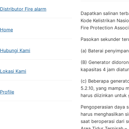
Distributor Fire alarm
Dapatkan salinan terb
Kode Kelistrikan Nasi
Fire Protection Associ
Home
Pasokan sekunder terdi
Hubungi Kami
(a) Baterai penyimpan
(B) Generator didoron
kapasitas 4 jam diatu
Lokasi Kami
(c) Beberapa generato
5.2.10, yang mampu me
Profile
harus diizinkan untuk
Pengoperasian daya s
harus menghasilkan si
saat beroperasi dari 
Area Tidur Terpisah –