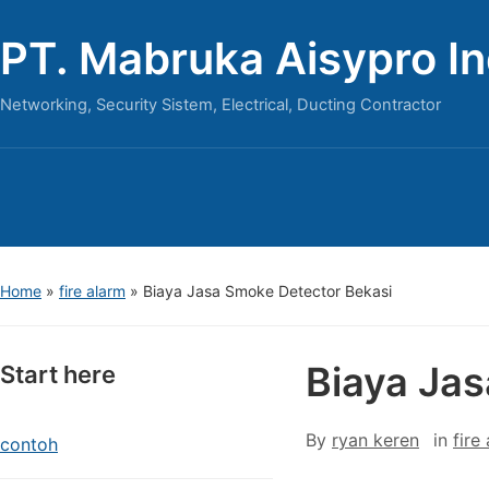
PT. Mabruka Aisypro I
Networking, Security Sistem, Electrical, Ducting Contractor
Home
»
fire alarm
»
Biaya Jasa Smoke Detector Bekasi
Biaya Jas
Start here
By
ryan keren
in
fire
contoh