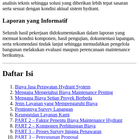
analisis teknis sehingga solusi yang diberikan lebih tepat sasaran
serta sesuai dengan kondisi aktual sistem hydrant.
Laporan yang Informatif
Seluruh hasil pekerjaan didokumentasikan dalam laporan yang
memuat kondisi komponen, hasil pengujian, dokumentasi lapangan,
serta rekomendasi tindak lanjut sehingga memudahkan pengelola
bangunan melakukan evaluasi maupun perencanaan maintenance
berikutnya.
Daftar Isi
Biaya Jasa Perawatan Hydrant System
Mengapa Mengetahui Biaya Maintenance Penting
Mengapa Biaya Setiap Proyek Berbeda
Jenis Layanan yang Mempengaruhi Biaya
Pentingnya Survey Lapangan
Keunggulan Layanan Kami
PART 2 – Faktor Penentu Biaya Maintenance Hydrant
PART 2 – Komponen Perhitungan Biaya
PART 3 – Proses Survey hingga Penawaran
PART 3 – Penyusunan Proposal