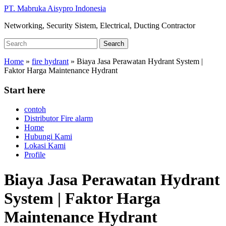
Skip
PT. Mabruka Aisypro Indonesia
to
Networking, Security Sistem, Electrical, Ducting Contractor
main
content
Search
Search
for:
Home
»
fire hydrant
»
Biaya Jasa Perawatan Hydrant System |
Faktor Harga Maintenance Hydrant
Start here
contoh
Distributor Fire alarm
Home
Hubungi Kami
Lokasi Kami
Profile
Biaya Jasa Perawatan Hydrant
System | Faktor Harga
Maintenance Hydrant