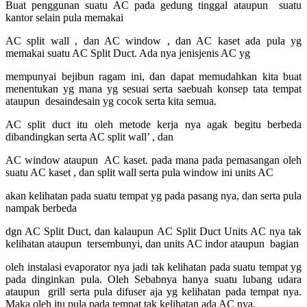
Buat penggunan suatu AC pada gedung tinggal ataupun suatu
kantor selain pula memakai
AC split wall , dan AC window , dan AC kaset ada pula yg
memakai suatu AC Split Duct. Ada nya jenisjenis AC yg
mempunyai bejibun ragam ini, dan dapat memudahkan kita buat
menentukan yg mana yg sesuai serta saebuah konsep tata tempat
ataupun desaindesain yg cocok serta kita semua.
AC split duct itu oleh metode kerja nya agak begitu berbeda
dibandingkan serta AC split wall’ , dan
AC window ataupun AC kaset. pada mana pada pemasangan oleh
suatu AC kaset , dan split wall serta pula window ini units AC
akan kelihatan pada suatu tempat yg pada pasang nya, dan serta pula
nampak berbeda
dgn AC Split Duct, dan kalaupun AC Split Duct Units AC nya tak
kelihatan ataupun tersembunyi, dan units AC indor ataupun bagian
oleh instalasi evaporator nya jadi tak kelihatan pada suatu tempat yg
pada dinginkan pula. Oleh Sebabnya hanya suatu lubang udara
ataupun grill serta pula difuser aja yg kelihatan pada tempat nya.
Maka oleh itu pula pada tempat tak kelihatan ada AC nya.