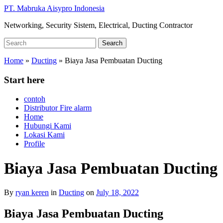
Skip
PT. Mabruka Aisypro Indonesia
to
Networking, Security Sistem, Electrical, Ducting Contractor
main
content
Search
Search
for:
Home
»
Ducting
»
Biaya Jasa Pembuatan Ducting
Start here
contoh
Distributor Fire alarm
Home
Hubungi Kami
Lokasi Kami
Profile
Biaya Jasa Pembuatan Ducting
By
ryan keren
in
Ducting
on
July 18, 2022
Biaya Jasa Pembuatan Ducting