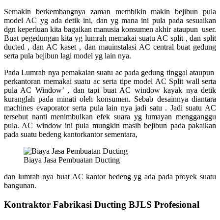
Semakin berkembangnya zaman membikin makin bejibun pula
model AC yg ada detik ini, dan yg mana ini pula pada sesuaikan
dgn keperluan kita bagaikan manusia konsumen akhir ataupun user.
Buat pegedungan kita yg lumrah memakai suatu AC split , dan split
ducted , dan AC kaset , dan mauinstalasi AC central buat gedung
serta pula bejibun lagi model yg lain nya.
Pada Lumrah nya pemakaian suatu ac pada gedung tinggal ataupun
perkantoran memakai suatu ac serta tipe model AC Split wall serta
pula AC Window’ , dan tapi buat AC window kayak nya detik
kuranglah pada minati oleh konsumen. Sebab desainnya diantara
machines evaporator serta pula lain nya jadi satu . Jadi suatu AC
tersebut nanti menimbulkan efek suara yg lumayan mengganggu
pula. AC window ini pula mungkin masih bejibun pada pakaikan
pada suatu bedeng kantorkantor sementara,
Biaya Jasa Pembuatan Ducting
dan lumrah nya buat AC kantor bedeng yg ada pada proyek suatu
bangunan.
Kontraktor Fabrikasi Ducting BJLS Profesional