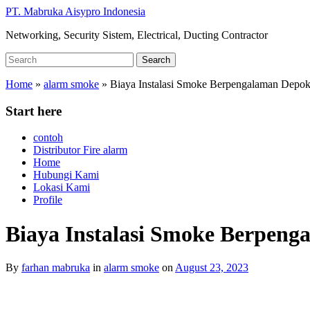
Skip
PT. Mabruka Aisypro Indonesia
to
Networking, Security Sistem, Electrical, Ducting Contractor
main
content
Search
Search
for:
Home
»
alarm smoke
»
Biaya Instalasi Smoke Berpengalaman Depo
Start here
contoh
Distributor Fire alarm
Home
Hubungi Kami
Lokasi Kami
Profile
Biaya Instalasi Smoke Berpen
By
farhan mabruka
in
alarm smoke
on
August 23, 2023