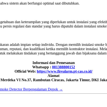
hwa sistem akan berfungsi optimal saat dibutuhkan.
etahuan dan keterampilan yang diperlukan untuk instalasi yang efektif
 persis regulasi dan standar yang harus dipatuhi dalam instalasi smoke
kebakaran adalah impian setiap individu. Dengan memilih instalasi sm
, reputasi, dan kualifikasi ketika memilih kontraktor instalasi. Melalui
ntuk melakukan tindakan yang bertanggung jawab dan bijaksana dalam
Informasi dan Pemesanan
Whatsapp :
081388800152
Official Web:
https://www.firealarm.pt-cas.co.id/
Alamat
h Merdeka VI No.37, Rambutan Ciracas, Jakarta Timur, DKI Jaka
i Smoke Detector Berpengalaman Depok
→