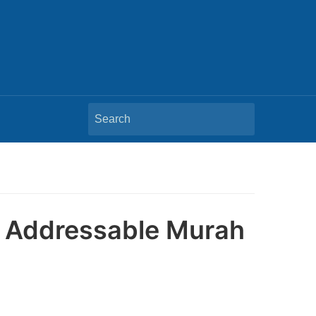
Search
for:
mi Addressable Murah