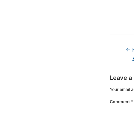
←
K
Leave a
Your email a
Comment
*