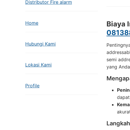
Distributor Fire alarm
Biaya 
Home
08138
Hubungi Kami
Pentingnya
addressabl
semi addr
Lokasi Kami
yang Anda
Mengapa
Profile
Peni
dapat
Kemam
akurat
Langkah