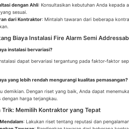
ltasi dengan Ahli
: Konsultasikan kebutuhan Anda kepada 
 yang sesuai.
an dari Kontraktor
: Mintalah tawaran dari beberapa kont
kan.
ang Biaya Instalasi Fire Alarm Semi Addressab
ya instalasi bervariasi?
instalasi dapat bervariasi tergantung pada faktor-faktor se
aya yang lebih rendah mengurangi kualitas pemasangan?
alu demikian. Dengan riset yang baik, Anda dapat menemuk
s dengan harga terjangkau.
 Trik: Memilih Kontraktor yang Tepat
 Mendalam
: Lakukan riset tentang reputasi dan pengalam
ingkan Tawaran
: Bandingkan tawaran dari beberapa kont