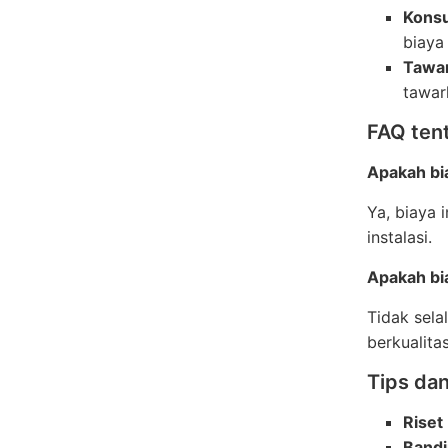
Konsu
biaya
Tawar
tawar
FAQ tent
Apakah bia
Ya, biaya 
instalasi.
Apakah bi
Tidak sel
berkualita
Tips dan
Riset
Band