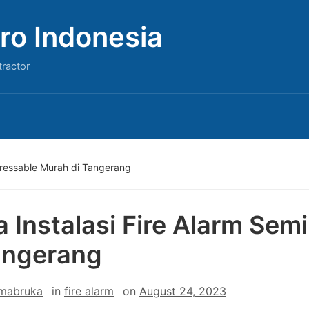
ro Indonesia
tractor
ddressable Murah di Tangerang
a Instalasi Fire Alarm Se
angerang
 mabruka
in
fire alarm
on
August 24, 2023