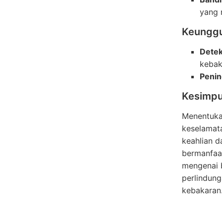
yang r
Keunggu
Detek
kebak
Penin
Kesimpu
Menentukan
keselamat
keahlian 
bermanfaat
mengenai b
perlindung
kebakaran