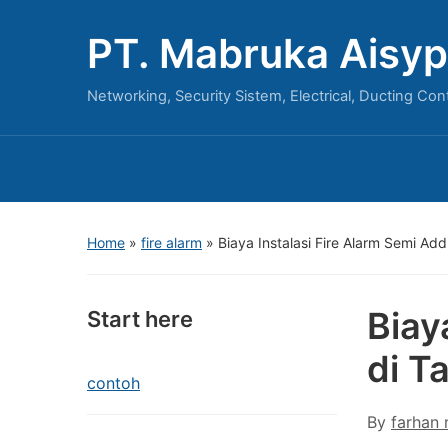
PT. Mabruka Aisyp
Networking, Security Sistem, Electrical, Ducting Con
Home
»
fire alarm
»
Biaya Instalasi Fire Alarm Semi A
Biay
Start here
di T
contoh
By
farhan