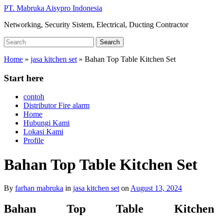
Skip
PT. Mabruka Aisypro Indonesia
to
Networking, Security Sistem, Electrical, Ducting Contractor
main
content
Search
Search
for:
Home
»
jasa kitchen set
»
Bahan Top Table Kitchen Set
Start here
contoh
Distributor Fire alarm
Home
Hubungi Kami
Lokasi Kami
Profile
Bahan Top Table Kitchen Set
By
farhan mabruka
in
jasa kitchen set
on
August 13, 2024
Bahan Top Table Kitchen