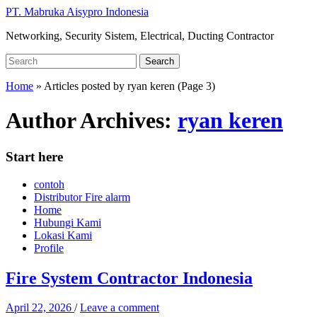
Skip
PT. Mabruka Aisypro Indonesia
to
Networking, Security Sistem, Electrical, Ducting Contractor
main
content
Search
Search
for:
Home
»
Articles posted by ryan keren
(Page 3)
Author Archives:
ryan keren
Start here
contoh
Distributor Fire alarm
Home
Hubungi Kami
Lokasi Kami
Profile
Fire System Contractor Indonesia
April 22, 2026
/
Leave a comment