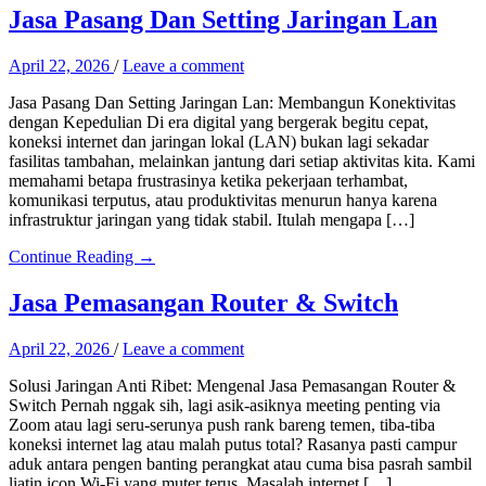
Jasa Pasang Dan Setting Jaringan Lan
April 22, 2026
/
Leave a comment
Jasa Pasang Dan Setting Jaringan Lan: Membangun Konektivitas
dengan Kepedulian Di era digital yang bergerak begitu cepat,
koneksi internet dan jaringan lokal (LAN) bukan lagi sekadar
fasilitas tambahan, melainkan jantung dari setiap aktivitas kita. Kami
memahami betapa frustrasinya ketika pekerjaan terhambat,
komunikasi terputus, atau produktivitas menurun hanya karena
infrastruktur jaringan yang tidak stabil. Itulah mengapa […]
Continue Reading →
Jasa Pemasangan Router & Switch
April 22, 2026
/
Leave a comment
Solusi Jaringan Anti Ribet: Mengenal Jasa Pemasangan Router &
Switch Pernah nggak sih, lagi asik-asiknya meeting penting via
Zoom atau lagi seru-serunya push rank bareng temen, tiba-tiba
koneksi internet lag atau malah putus total? Rasanya pasti campur
aduk antara pengen banting perangkat atau cuma bisa pasrah sambil
liatin icon Wi-Fi yang muter terus. Masalah internet […]