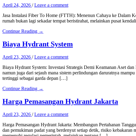
April 24, 2026
/
Leave a comment
Jasa Instalasi Fiber To Home (FTTH): Menenun Cahaya ke Dalam Kehan
rumah bukan lagi sekadar tempat beristirahat, melainkan pusat kendali
Continue Reading →
Biaya Hydrant System
April 23, 2026
/
Leave a comment
Biaya Hydrant System: Investasi Strategis Demi Keamanan Aset dan K
namun juga dari sejauh mana sistem perlindungan daruratnya mampu me
tertinggi sebagai garda depan […]
Continue Reading →
Harga Pemasangan Hydrant Jakarta
April 23, 2026
/
Leave a comment
Harga Pemasangan Hydrant Jakarta: Membangun Pertahanan Tangguh di
dan pemukiman padat yang berdenyut setiap detik, risiko kebakaran
memenuhi regulasi pemerintah, melainkan tentang […]