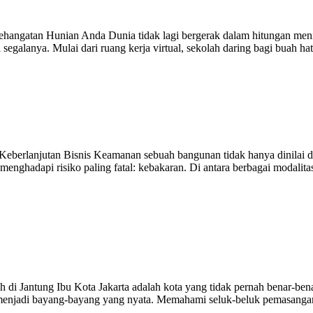
gatan Hunian Anda Dunia tidak lagi bergerak dalam hitungan menit, m
 segalanya. Mulai dari ruang kerja virtual, sekolah daring bagi buah ha
eberlanjutan Bisnis Keamanan sebuah bangunan tidak hanya dinilai da
nghadapi risiko paling fatal: kebakaran. Di antara berbagai modalitas 
 Jantung Ibu Kota Jakarta adalah kota yang tidak pernah benar-benar
 menjadi bayang-bayang yang nyata. Memahami seluk-beluk pemasangan