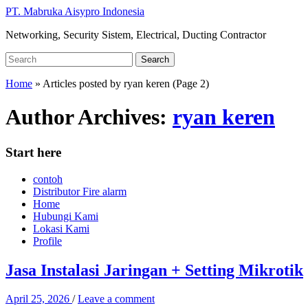
Skip
PT. Mabruka Aisypro Indonesia
to
Networking, Security Sistem, Electrical, Ducting Contractor
main
content
Search
Search
for:
Home
»
Articles posted by ryan keren
(Page 2)
Author Archives:
ryan keren
Start here
contoh
Distributor Fire alarm
Home
Hubungi Kami
Lokasi Kami
Profile
Jasa Instalasi Jaringan + Setting Mikrotik
April 25, 2026
/
Leave a comment