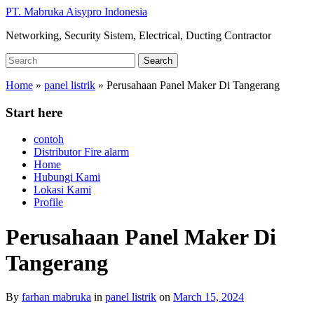
Skip
PT. Mabruka Aisypro Indonesia
to
Networking, Security Sistem, Electrical, Ducting Contractor
main
content
Search
Search
for:
Home
»
panel listrik
»
Perusahaan Panel Maker Di Tangerang
Start here
contoh
Distributor Fire alarm
Home
Hubungi Kami
Lokasi Kami
Profile
Perusahaan Panel Maker Di
Tangerang
By
farhan mabruka
in
panel listrik
on
March 15, 2024