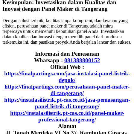
Kesimpulan: Investasikan dalam Kualitas dan
Inovasi dengan Panel Maker di Tangerang
Dengan solusi terbaik, kualitas tanpa kompromi, dan layanan yang
efisien, perusahaan panel maker di Tangerang adalah mitra
terpercaya untuk memenuhi kebutuhan panel Anda. Investasikan
dalam kualitas dan inovasi dengan memilih panel dari produsen
terkemuka ini, dan pastikan proyek Anda berjalan lancar dan sukses.
Informasi dan Pemesanan
Whatsapp :
081388800152
Official Web :
https://finalpartings.com/jasa-instalasi-panel-listrik-
depok/
https://finalpartings.com/perusahaan-panel-maker-
di-tangerang/
https://instalasilistrik.pt-cas.co.id/jasa-pemasangan-
panel-listrik-di-tangerang/
https://instalasilistrik.pt-cas.co.id/panel-maker-
professional-tangerang/
Alamat
Jl. Tanah Merdeka VI No.37, Rambutan Ciracas,