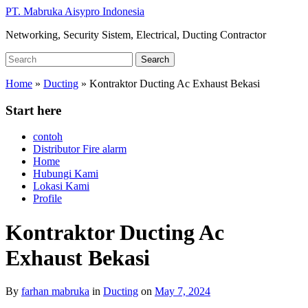
Skip
PT. Mabruka Aisypro Indonesia
to
Networking, Security Sistem, Electrical, Ducting Contractor
main
content
Search
Search
for:
Home
»
Ducting
»
Kontraktor Ducting Ac Exhaust Bekasi
Start here
contoh
Distributor Fire alarm
Home
Hubungi Kami
Lokasi Kami
Profile
Kontraktor Ducting Ac
Exhaust Bekasi
By
farhan mabruka
in
Ducting
on
May 7, 2024