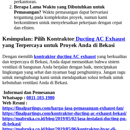
perkantoran.
Berapa Lama Waktu yang Dibutuhkan untuk
Pemasangan?
Waktu pemasangan dapat bervariasi
tergantung pada kompleksitas proyek, namun kami
berkomitmen untuk menyelesaikan pekerjaan dengan cepat
dan efisien.
Kesimpulan: Pilih Kontraktor
Ducting AC Exhaust
yang Terpercaya untuk Proyek Anda di Bekasi
Dengan memilih
kontraktor ducting AC exhaust
yang berkualitas
dan terpercaya di Bekasi, Anda dapat memastikan bahwa sistem
ventilasi di bangunan Anda berjalan dengan baik, menciptakan
lingkungan yang sehat dan nyaman bagi penghuninya. Jangan ragu
untuk menghubungi kami untuk mendapatkan solusi terbaik untuk
kebutuhan ventilasi Anda di Bekasi.
Informasi dan Pemesanan
Whatsapp :
0811-103-1980
Web Resmi :
https://finalpartings.com/harga-jasa-pemasangan-exhaust-fan/
https://finalpartings.com/kontraktor-ducting-ac-exhaust-bekasi/
https://mabruka.co.id/blog/2019/05/02/jasa-instalasi-ducting-pu-
di-bekasi/
https://mabruka.co.id/blog/2019/05/06/kontraktor-hvac-di-