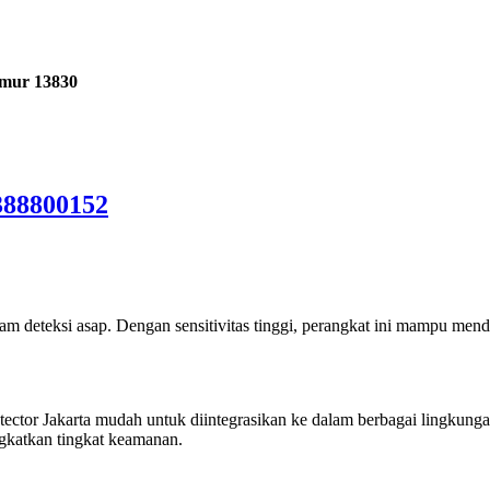
imur 13830
388800152
alam deteksi asap. Dengan sensitivitas tinggi, perangkat ini mampu me
or Jakarta mudah untuk diintegrasikan ke dalam berbagai lingkungan. 
ngkatkan tingkat keamanan.