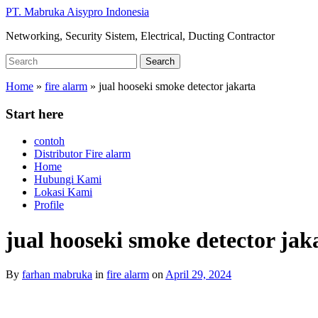
Skip
PT. Mabruka Aisypro Indonesia
to
Networking, Security Sistem, Electrical, Ducting Contractor
main
content
Search
Search
for:
Home
»
fire alarm
»
jual hooseki smoke detector jakarta
Start here
contoh
Distributor Fire alarm
Home
Hubungi Kami
Lokasi Kami
Profile
jual hooseki smoke detector jak
By
farhan mabruka
in
fire alarm
on
April 29, 2024