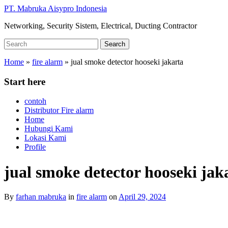
Skip
PT. Mabruka Aisypro Indonesia
to
Networking, Security Sistem, Electrical, Ducting Contractor
main
content
Search
Search
for:
Home
»
fire alarm
»
jual smoke detector hooseki jakarta
Start here
contoh
Distributor Fire alarm
Home
Hubungi Kami
Lokasi Kami
Profile
jual smoke detector hooseki jak
By
farhan mabruka
in
fire alarm
on
April 29, 2024