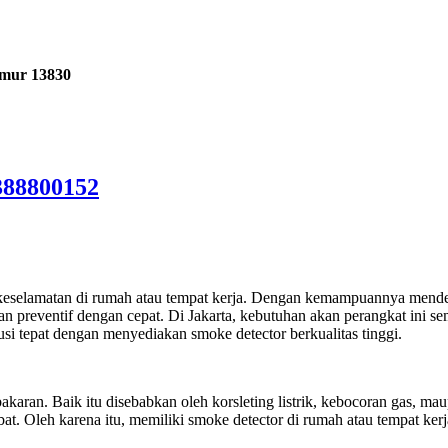
imur 13830
388800152
 keselamatan di rumah atau tempat kerja. Dengan kemampuannya mendet
 preventif dengan cepat. Di Jakarta, kebutuhan akan perangkat ini s
usi tepat dengan menyediakan smoke detector berkualitas tinggi.
bakaran. Baik itu disebabkan oleh korsleting listrik, kebocoran gas, m
mbat. Oleh karena itu, memiliki smoke detector di rumah atau tempat k