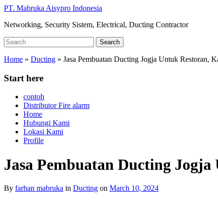
Skip
PT. Mabruka Aisypro Indonesia
to
Networking, Security Sistem, Electrical, Ducting Contractor
main
content
Search
Search
for:
Home
»
Ducting
»
Jasa Pembuatan Ducting Jogja Untuk Restoran, K
Start here
contoh
Distributor Fire alarm
Home
Hubungi Kami
Lokasi Kami
Profile
Jasa Pembuatan Ducting Jogja 
By
farhan mabruka
in
Ducting
on
March 10, 2024