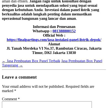
aman dan efisien.
Jangan ragu untuk konsultasi dengan
penyedia jasa untuk mendapatkan solusi yang tepat sesuai
dengan kebutuhan Anda
.
Investasi dalam panel listrik yang
berkualitas adalah langkah penting dalam memastikan
operasional bangunan yang lancar dan aman
.
Informasi dan Pemesanan
Whatsapp :
081388800152
Official Web :
https://finalpartings.com/jasa-instalasi-panel-listrik-depok/
Alamat
Jl. Tanah Merdeka VI No.37, Rambutan Ciracas, Jakarta
Timur, DKI Jakarta 13830
←
Jasa Pembuatan Box Panel Terbaik
Jasa Pembuatan Box Panel
Tangerang
→
Leave a comment
Your email address will not be published.
Required fields are
marked
*
Comment
*