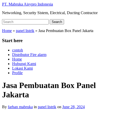
Skip
PT. Mabruka Aisypro Indonesia
to
Networking, Security Sistem, Electrical, Ducting Contractor
main
content
Search
Search
for:
Home
»
panel listrik
»
Jasa Pembuatan Box Panel Jakarta
Start here
contoh
Distributor Fire alarm
Home
Hubungi Kami
Lokasi Kami
Profile
Jasa Pembuatan Box Panel
Jakarta
By
farhan mabruka
in
panel listrik
on
June 28, 2024