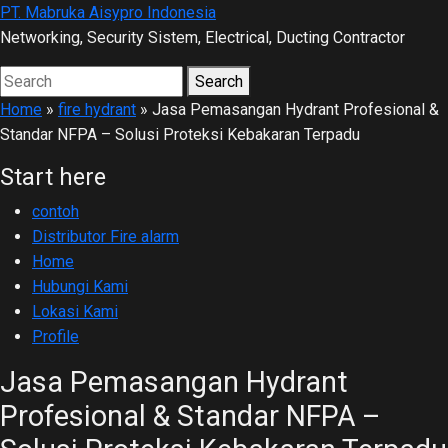
Skip
PT. Mabruka Aisypro Indonesia
to
Networking, Security Sistem, Electrical, Ducting Contractor
main
Search
Search
content
for:
Home
»
fire hydrant
»
Jasa Pemasangan Hydrant Profesional &
Standar NFPA – Solusi Proteksi Kebakaran Terpadu
Start here
contoh
Distributor Fire alarm
Home
Hubungi Kami
Lokasi Kami
Profile
Jasa Pemasangan Hydrant
Profesional & Standar NFPA –