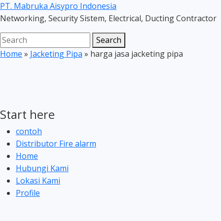
Skip
PT. Mabruka Aisypro Indonesia
to
Networking, Security Sistem, Electrical, Ducting Contractor
main
Search
Search
content
for:
Home
»
Jacketing Pipa
»
harga jasa jacketing pipa
Start here
contoh
Distributor Fire alarm
Home
Hubungi Kami
Lokasi Kami
Profile