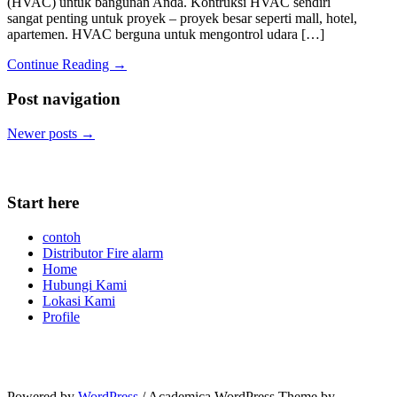
(HVAC) untuk bangunan Anda. Kontruksi HVAC sendiri
sangat penting untuk proyek – proyek besar seperti mall, hotel,
apartemen. HVAC berguna untuk mengontrol udara […]
Continue Reading →
Post navigation
Newer posts
→
Start here
contoh
Distributor Fire alarm
Home
Hubungi Kami
Lokasi Kami
Profile
Powered by
WordPress
/ Academica WordPress Theme by