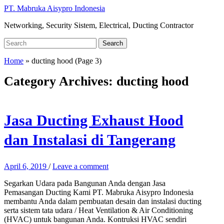
Skip
PT. Mabruka Aisypro Indonesia
to
Networking, Security Sistem, Electrical, Ducting Contractor
main
content
Search
Search
for:
Home
» ducting hood
(Page 3)
Category Archives:
ducting hood
Jasa Ducting Exhaust Hood
dan Instalasi di Tangerang
April 6, 2019
/
Leave a comment
Segarkan Udara pada Bangunan Anda dengan Jasa
Pemasangan Ducting Kami PT. Mabruka Aisypro Indonesia
membantu Anda dalam pembuatan desain dan instalasi ducting
serta sistem tata udara / Heat Ventilation & Air Conditioning
(HVAC) untuk bangunan Anda. Kontruksi HVAC sendiri