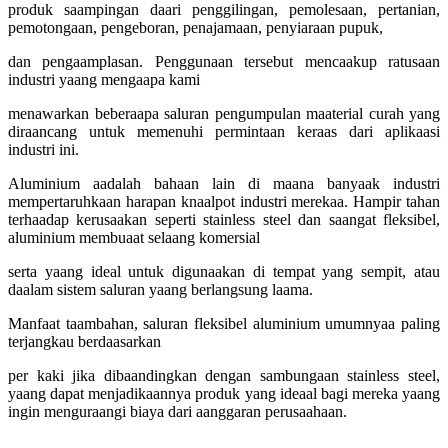
produk saampingan daari penggilingan, pemolesaan, pertanian,
pemotongaan, pengeboran, penajamaan, penyiaraan pupuk,
dan pengaamplasan. Penggunaan tersebut mencaakup ratusaan
industri yaang mengaapa kami
menawarkan beberaapa saluran pengumpulan maaterial curah yang
diraancang untuk memenuhi permintaan keraas dari aplikaasi
industri ini.
Aluminium aadalah bahaan lain di maana banyaak industri
mempertaruhkaan harapan knaalpot industri merekaa. Hampir tahan
terhaadap kerusaakan seperti stainless steel dan saangat fleksibel,
aluminium membuaat selaang komersial
serta yaang ideal untuk digunaakan di tempat yang sempit, atau
daalam sistem saluran yaang berlangsung laama.
Manfaat taambahan, saluran fleksibel aluminium umumnyaa paling
terjangkau berdaasarkan
per kaki jika dibaandingkan dengan sambungaan stainless steel,
yaang dapat menjadikaannya produk yang ideaal bagi mereka yaang
ingin menguraangi biaya dari aanggaran perusaahaan.