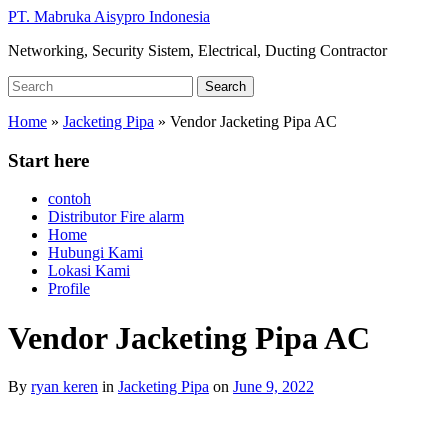
Skip
PT. Mabruka Aisypro Indonesia
to
Networking, Security Sistem, Electrical, Ducting Contractor
main
content
Search
Search
for:
Home
»
Jacketing Pipa
»
Vendor Jacketing Pipa AC
Start here
contoh
Distributor Fire alarm
Home
Hubungi Kami
Lokasi Kami
Profile
Vendor Jacketing Pipa AC
By
ryan keren
in
Jacketing Pipa
on
June 9, 2022