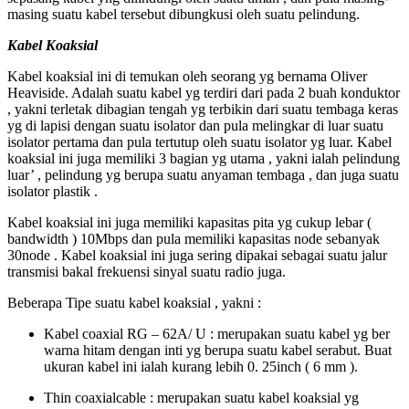
masing suatu kabel tersebut dibungkusi oleh suatu pelindung.
Kabel Koaksial
Kabel koaksial ini di temukan oleh seorang yg bernama Oliver
Heaviside. Adalah suatu kabel yg terdiri dari pada 2 buah konduktor
, yakni terletak dibagian tengah yg terbikin dari suatu tembaga keras
yg di lapisi dengan suatu isolator dan pula melingkar di luar suatu
isolator pertama dan pula tertutup oleh suatu isolator yg luar. Kabel
koaksial ini juga memiliki 3 bagian yg utama , yakni ialah pelindung
luar’ , pelindung yg berupa suatu anyaman tembaga , dan juga suatu
isolator plastik .
Kabel koaksial ini juga memiliki kapasitas pita yg cukup lebar (
bandwidth ) 10Mbps dan pula memiliki kapasitas node sebanyak
30node . Kabel koaksial ini juga sering dipakai sebagai suatu jalur
transmisi bakal frekuensi sinyal suatu radio juga.
Beberapa Tipe suatu kabel koaksial , yakni :
Kabel coaxial RG – 62A/ U : merupakan suatu kabel yg ber
warna hitam dengan inti yg berupa suatu kabel serabut. Buat
ukuran kabel ini ialah kurang lebih 0. 25inch ( 6 mm ).
Thin coaxialcable : merupakan suatu kabel koaksial yg