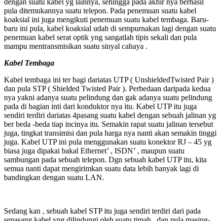
dengan suatu kabel yg lainnya, sehingga pada akhir nya berhasil
pula ditemukannya suatu telepon. Pada penemuan suatu kabel
koaksial ini juga mengikuti penemuan suatu kabel tembaga. Baru-
baru ini pula, kabel koaksial udah di sempurnakan lagi dengan suatu
penemuan kabel serat optik yng sangatlah tipis sekali dan pula
mampu mentransmisikan suatu sinyal cahaya .
Kabel Tembaga
Kabel tembaga ini ter bagi dariatas UTP ( UnshieldedTwisted Pair )
dan pula STP ( Shielded Twisted Pair ). Perbedaan daripada kedua
nya yakni adanya suatu pelindung dan gak adanya suatu pelindung
pada di bagian inti dari konduktor nya itu. Kabel UTP itu juga
sendiri terdiri dariatas 4pasang suatu kabel dengan sebuah jalinan yg
ber beda -beda tiap incinya itu. Semakin rapat suatu jalinan tersebut
juga, tingkat transimisi dan pula harga nya nanti akan semakin tinggi
juga. Kabel UTP ini pula menggunakan suatu konektor RJ – 45 yg
biasa juga dipakai bakal Ethernet’ , ISDN’ , maupun suatu
sambungan pada sebuah telepon. Dgn sebuah kabel UTP itu, kita
semua nanti dapat mengirimkan suatu data lebih banyak lagi di
bandingkan dengan suatu LAN.
Sedang kan , sebuah kabel STP itu juga sendiri terdiri dari pada
sepasang kabel yng dilindungi oleh suatu timah , dan pula masing-