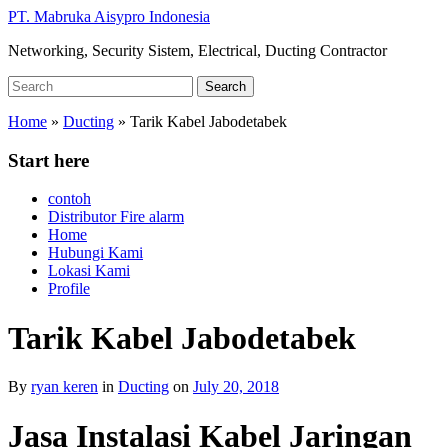
Skip
PT. Mabruka Aisypro Indonesia
to
Networking, Security Sistem, Electrical, Ducting Contractor
main
content
Search
Search
for:
Home
»
Ducting
»
Tarik Kabel Jabodetabek
Start here
contoh
Distributor Fire alarm
Home
Hubungi Kami
Lokasi Kami
Profile
Tarik Kabel Jabodetabek
By
ryan keren
in
Ducting
on
July 20, 2018
Jasa Instalasi Kabel Jaringan