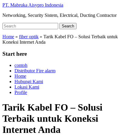
Skip
PT. Mabruka Aisypro Indonesia
to
Networking, Security Sistem, Electrical, Ducting Contractor
main
content
Search
Search
for:
Home
»
fiber optik
»
Tarik Kabel FO – Solusi Terbaik untuk
Koneksi Internet Anda
Start here
contoh
Distributor Fire alarm
Home
Hubungi Kami
Lokasi Kami
Profile
Tarik Kabel FO – Solusi
Terbaik untuk Koneksi
Internet Anda