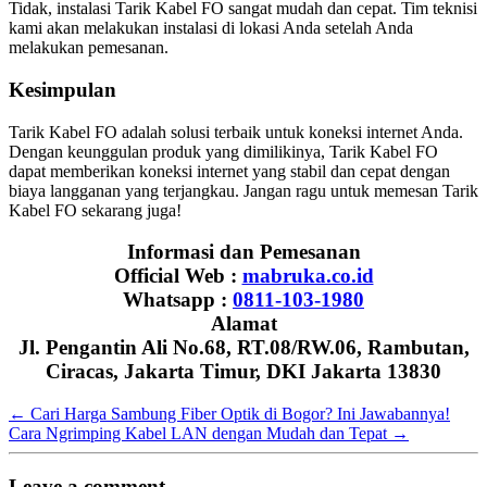
Tidak, instalasi Tarik Kabel FO sangat mudah dan cepat. Tim teknisi
kami akan melakukan instalasi di lokasi Anda setelah Anda
melakukan pemesanan.
Kesimpulan
Tarik Kabel FO adalah solusi terbaik untuk koneksi internet Anda.
Dengan keunggulan produk yang dimilikinya, Tarik Kabel FO
dapat memberikan koneksi internet yang stabil dan cepat dengan
biaya langganan yang terjangkau. Jangan ragu untuk memesan Tarik
Kabel FO sekarang juga!
Informasi dan Pemesanan
Official Web :
mabruka.co.id
Whatsapp :
0811-103-1980
Alamat
Jl. Pengantin Ali No.68, RT.08/RW.06, Rambutan,
Ciracas, Jakarta Timur, DKI Jakarta 13830
←
Cari Harga Sambung Fiber Optik di Bogor? Ini Jawabannya!
Cara Ngrimping Kabel LAN dengan Mudah dan Tepat
→
Leave a comment