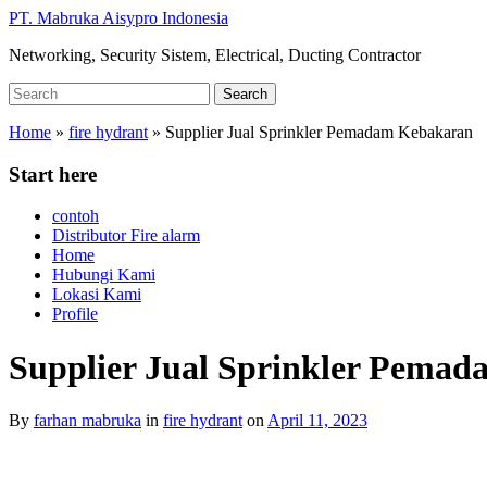
Skip
PT. Mabruka Aisypro Indonesia
to
Networking, Security Sistem, Electrical, Ducting Contractor
main
content
Search
Search
for:
Home
»
fire hydrant
»
Supplier Jual Sprinkler Pemadam Kebakaran
Start here
contoh
Distributor Fire alarm
Home
Hubungi Kami
Lokasi Kami
Profile
Supplier Jual Sprinkler Pema
By
farhan mabruka
in
fire hydrant
on
April 11, 2023