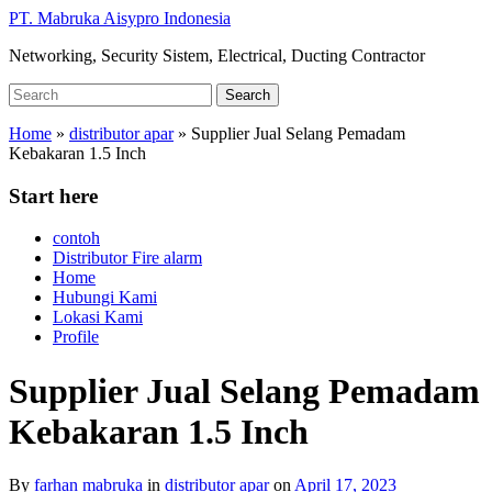
Skip
PT. Mabruka Aisypro Indonesia
to
Networking, Security Sistem, Electrical, Ducting Contractor
main
content
Search
Search
for:
Home
»
distributor apar
»
Supplier Jual Selang Pemadam
Kebakaran 1.5 Inch
Start here
contoh
Distributor Fire alarm
Home
Hubungi Kami
Lokasi Kami
Profile
Supplier Jual Selang Pemadam
Kebakaran 1.5 Inch
By
farhan mabruka
in
distributor apar
on
April 17, 2023