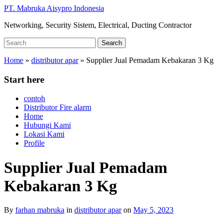
Skip
PT. Mabruka Aisypro Indonesia
to
Networking, Security Sistem, Electrical, Ducting Contractor
main
content
Search
Search
for:
Home
»
distributor apar
»
Supplier Jual Pemadam Kebakaran 3 Kg
Start here
contoh
Distributor Fire alarm
Home
Hubungi Kami
Lokasi Kami
Profile
Supplier Jual Pemadam
Kebakaran 3 Kg
By
farhan mabruka
in
distributor apar
on
May 5, 2023