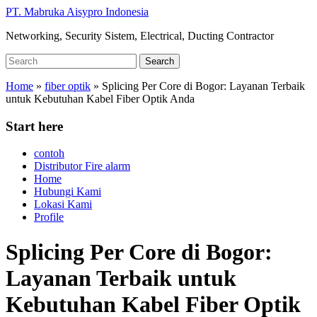
Skip
PT. Mabruka Aisypro Indonesia
to
Networking, Security Sistem, Electrical, Ducting Contractor
main
content
Search
Search
for:
Home
»
fiber optik
»
Splicing Per Core di Bogor: Layanan Terbaik
untuk Kebutuhan Kabel Fiber Optik Anda
Start here
contoh
Distributor Fire alarm
Home
Hubungi Kami
Lokasi Kami
Profile
Splicing Per Core di Bogor:
Layanan Terbaik untuk
Kebutuhan Kabel Fiber Optik