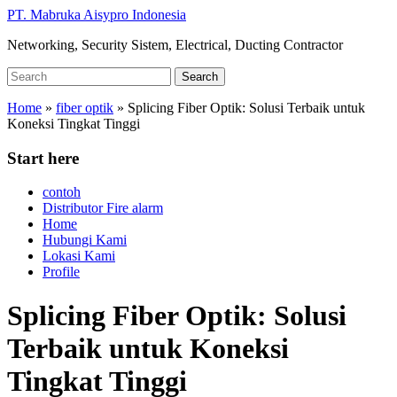
Skip
PT. Mabruka Aisypro Indonesia
to
Networking, Security Sistem, Electrical, Ducting Contractor
main
content
Search
Search
for:
Home
»
fiber optik
»
Splicing Fiber Optik: Solusi Terbaik untuk
Koneksi Tingkat Tinggi
Start here
contoh
Distributor Fire alarm
Home
Hubungi Kami
Lokasi Kami
Profile
Splicing Fiber Optik: Solusi
Terbaik untuk Koneksi
Tingkat Tinggi