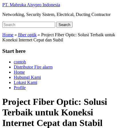
Skip
PT. Mabruka Aisypro Indonesia
to
Networking, Security Sistem, Electrical, Ducting Contractor
main
content
Search
Search
for:
Home
»
fiber optik
»
Project Fiber Optic: Solusi Terbaik untuk
Koneksi Internet Cepat dan Stabil
Start here
contoh
Distributor Fire alarm
Home
Hubungi Kami
Lokasi Kami
Profile
Project Fiber Optic: Solusi
Terbaik untuk Koneksi
Internet Cepat dan Stabil