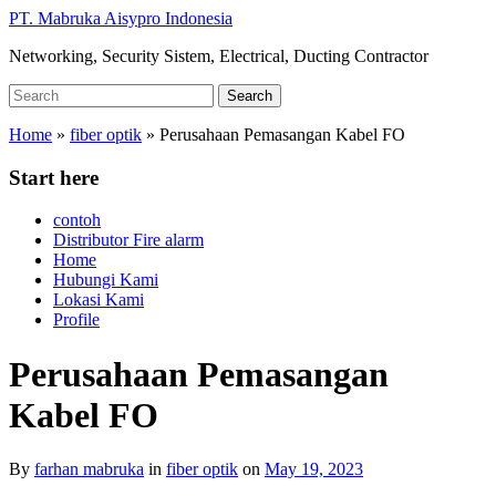
Skip
PT. Mabruka Aisypro Indonesia
to
Networking, Security Sistem, Electrical, Ducting Contractor
main
content
Search
Search
for:
Home
»
fiber optik
»
Perusahaan Pemasangan Kabel FO
Start here
contoh
Distributor Fire alarm
Home
Hubungi Kami
Lokasi Kami
Profile
Perusahaan Pemasangan
Kabel FO
By
farhan mabruka
in
fiber optik
on
May 19, 2023