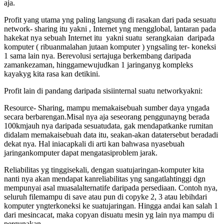
aja.
Profit yang utama yng paling langsung di rasakan dari pada sesuatu
network- sharing itu yakni , Internet yng mengglobal, lantaran pada
hakekat nya sebuah Internet itu yakni suatu serangkaian daripada
komputer ( ribuanmalahan jutaan komputer ) yngsaling ter- koneksi
1 sama lain nya. Berevolusi sertajuga berkembang daripada
zamankezaman, hinggamewujudkan 1 jaringanyg kompleks
kayakyg kita rasa kan detikini.
Profit lain di pandang daripada sisiinternal suatu networkyakni:
Resource- Sharing, mampu memakaisebuah sumber daya yngada
secara berbarengan.Misal nya aja seseorang penggunayng berada
100kmjauh nya daripada sesuatudata, gak mendapatkanke rumitan
didalam memakaisebuah data itu, seakan-akan datatersebut beradadi
dekat nya. Hal iniacapkali di arti kan bahwasa nyasebuah
jaringankomputer dapat mengatasiproblem jarak.
Reliabilitas yg tinggisekali, dengan suatujaringan-komputer kita
nanti nya akan mendapat kanreliabilitas yng sangatlahtinggi dgn
mempunyai asal muasalalternatife daripada persediaan. Contoh nya,
seluruh filemampu di save atau pun di copyke 2, 3 atau lebihdari
komputer yngterkoneksi ke suatujaringan. Hingga andai kan salah 1
dari mesincacat, maka copyan disuatu mesin yg lain nya mampu di
pergunakan.