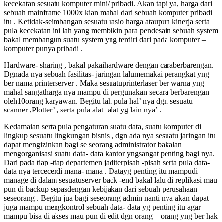
kecekatan sesuatu komputer mini/ pribadi. Akan tapi ya, harga dari
sebuah mainframe 1000x kian mahal dari sebuah komputer pribadi
itu . Ketidak-seimbangan sesuatu rasio harga ataupun kinerja serta
pula kecekatan ini lah yang membikin para pendesain sebuah system
bakal membangun suatu system yng terdiri dari pada komputer –
komputer punya pribadi .
Hardware- sharing , bakal pakaihardware dengan caraberbarengan.
Dgnada nya sebuah fasilitas- jaringan lalumemakai perangkat yng
ber nama printerserver . Maka sesuatuprinterlaser ber warna yng
mahal sangatharga nya mampu di pergunakan secara berbarengan
oleh10orang karyawan. Begitu lah pula hal’ nya dgn sesuatu
scanner ,Plotter’ , serta pula alat -alat yg lain nya’ .
Kedamaian serta pula pengaturan suatu data, suatu komputer di
lingkup sesuatu lingkungan bisnis , dgn ada nya sesuatu jaringan itu
dapat mengizinkan bagi se seorang administrator bakalan
mengorganisasi suatu data- data kantor yngsangat penting bagi nya.
Dari pada tiap -tiap departemen jaditerpisah -pisah serta pula data-
data nya tercecerdi mana- mana . Datayg penting itu mampudi
manage di dalam sesuatuserver back -end bakal lalu di replikasi mau
pun di backup sepasdengan kebijakan dari sebuah perusahaan
seseorang . Begitu jua bagi seseorang admin nanti nya akan dapat
juga mampu mengkontrol sebuah data- data yg penting itu agar
mampu bisa di akses mau pun di edit dgn orang – orang yng ber hak