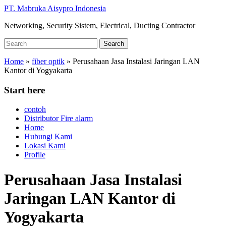
Skip
PT. Mabruka Aisypro Indonesia
to
Networking, Security Sistem, Electrical, Ducting Contractor
main
content
Search
Search
for:
Home
»
fiber optik
»
Perusahaan Jasa Instalasi Jaringan LAN
Kantor di Yogyakarta
Start here
contoh
Distributor Fire alarm
Home
Hubungi Kami
Lokasi Kami
Profile
Perusahaan Jasa Instalasi
Jaringan LAN Kantor di
Yogyakarta